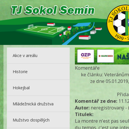
Akce v areálu
Komentáře
Historie
ke článku: Veteránům 
ze dne 05.01.2019
Hokejbal
Přid
Komentář ze dne:
11.1
Mládežnická družstva
Autor:
neregistrovaný - 
Titulek:
Mužstvo dospělých
La montre n'est pas seu
du temps, c'est une inter