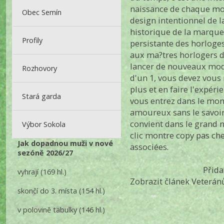
naissance de chaque m
Obec Semín
design intentionnel de 
historique de la marque 
Profily
persistante des horloge
aux ma?tres horlogers d'
lancer de nouveaux mod
Rozhovory
d'un 1, vous devez vous
plus et en faire l'expé
Stará garda
vous entrez dans le mo
amoureux sans le savoir.
convient dans le grand
Výbor Sokola
clic
montre copy pas ch
Jak dopadnou muži v nové
associées.
sezóně 2026/27
Přid
vyhrají
(169 hl.)
Zobrazit článek Veteránů
skončí do 3. místa
(154 hl.)
v polovině tabulky
(146 hl.)