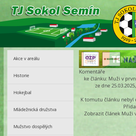
Akce v areálu
Komentáře
Historie
ke článku: Muži v pr
ze dne 25.03.2025
Hokejbal
K tomutu článku nebyl
Přid
Mládežnická družstva
Zobrazit článek Muži
Mužstvo dospělých