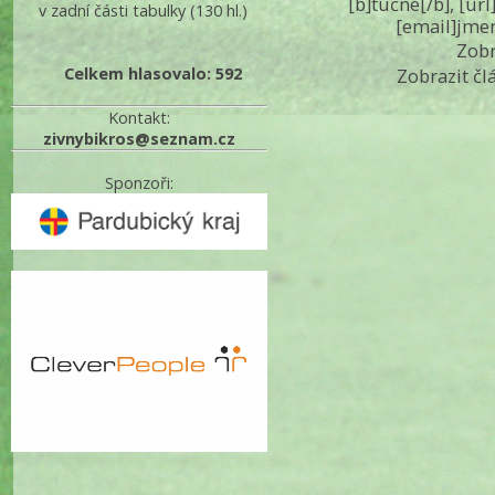
[b]tučné[/b], [ur
v zadní části tabulky
(130 hl.)
[email]jme
Zobr
Celkem hlasovalo: 592
Zobrazit čl
Kontakt:
zivnybikros@seznam.cz
Sponzoři: