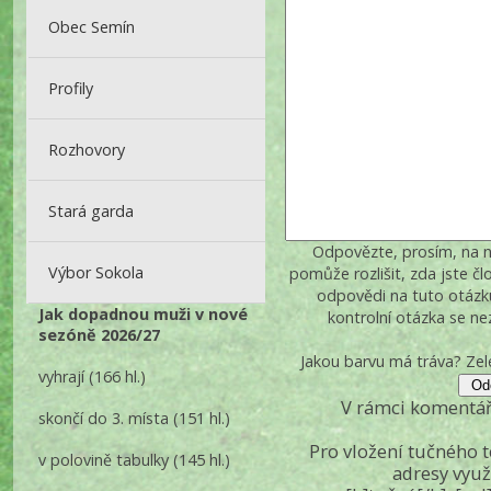
Obec Semín
Profily
Rozhovory
Stará garda
Odpovězte, prosím, na ná
Výbor Sokola
pomůže rozlišit, zda jste č
odpovědi na tuto otázk
Jak dopadnou muži v nové
kontrolní otázka se n
sezóně 2026/27
Jakou barvu má tráva? Z
vyhrají
(166 hl.)
V rámci komentář
skončí do 3. místa
(151 hl.)
Pro vložení tučného 
v polovině tabulky
(145 hl.)
adresy využ