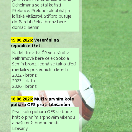
Eichelmana se stal kořistí
Přelouče. Přelouč tak obhájila
loňské vítězství. Stříbro putuje
do Pardubiček a bronz bere
domácí Semín.
19.06.2026:
Veteráni na
republice třetí
Na Mistrovství ČR veteránů v
Pelhřimově bere celek Sokola
Semín bronz. Jedná se tak o třetí
medaili v posledních 5 letech.
2022 - bronz
2023 - zlato
2026 - bronz
18.06.2026:
Muži v prvním kole
poháru OFS proti Libišanům
První kolo poháru OFS se bude
hrát o prvním srpnovém víkendu
a naši muži budou hostit
Libišany.