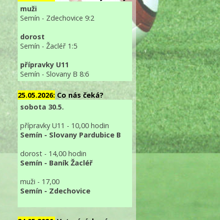
muži
Semín - Zdechovice 9:2
dorost
Semín - Žacléř 1:5
přípravky U11
Semín - Slovany B 8:6
25.05.2026:
Co nás čeká?
sobota 30.5.
přípravky U11 - 10,00 hodin
Semín - Slovany Pardubice B
dorost - 14,00 hodin
Semín - Baník Žacléř
muži - 17,00
Semín - Zdechovice