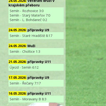
24.05.2026:
Veterání druzí v
krajském přeboru
Semín - Rozhovice 3:0
Semín - Starý Mateřov 7:0
Semín - L. Bohdaneč 0:2
24.05.2026:
přípravky U9
Semín - Staré Hradiště 8:17
24.05.2026:
Muži
Semín - Choltice 1:3
21.05.2026:
přípravky U11
Újezd - Semín 6:12
17.05.2026:
přípravky U9
Semín - Řečany 7:17
16.05.2026:
přípravky U11
Semín - Moravany B 8:3