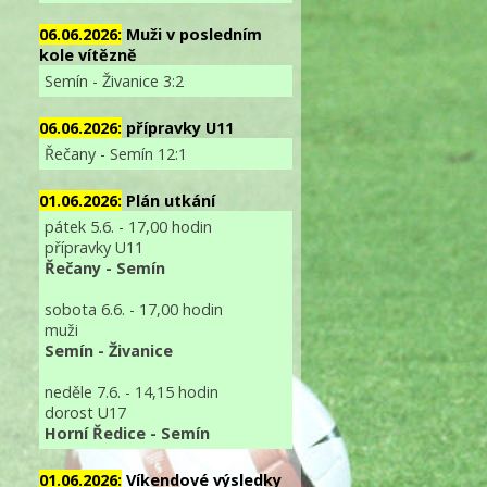
06.06.2026:
Muži v posledním
kole vítězně
Semín - Živanice 3:2
06.06.2026:
přípravky U11
Řečany - Semín 12:1
01.06.2026:
Plán utkání
pátek 5.6. - 17,00 hodin
přípravky U11
Řečany - Semín
sobota 6.6. - 17,00 hodin
muži
Semín - Živanice
neděle 7.6. - 14,15 hodin
dorost U17
Horní Ředice - Semín
01.06.2026:
Víkendové výsledky