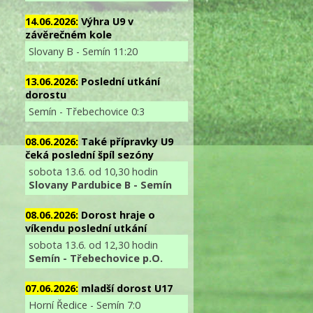
14.06.2026:
Výhra U9 v
závěrečném kole
Slovany B - Semín 11:20
13.06.2026:
Poslední utkání
dorostu
Semín - Třebechovice 0:3
08.06.2026:
Také přípravky U9
čeká poslední špíl sezóny
sobota 13.6. od 10,30 hodin
Slovany Pardubice B - Semín
08.06.2026:
Dorost hraje o
víkendu poslední utkání
sobota 13.6. od 12,30 hodin
Semín - Třebechovice p.O.
07.06.2026:
mladší dorost U17
Horní Ředice - Semín 7:0