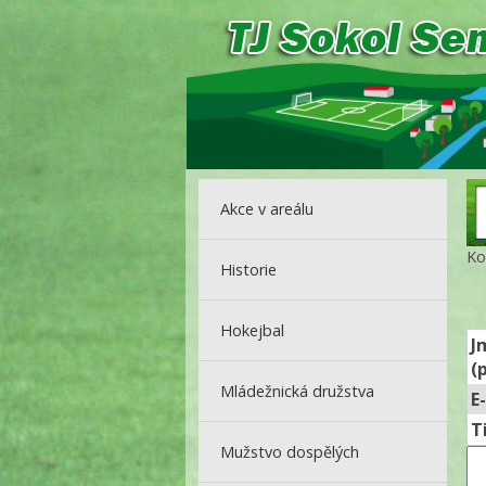
Akce v areálu
Ko
Historie
Hokejbal
J
(
Mládežnická družstva
E
T
Mužstvo dospělých