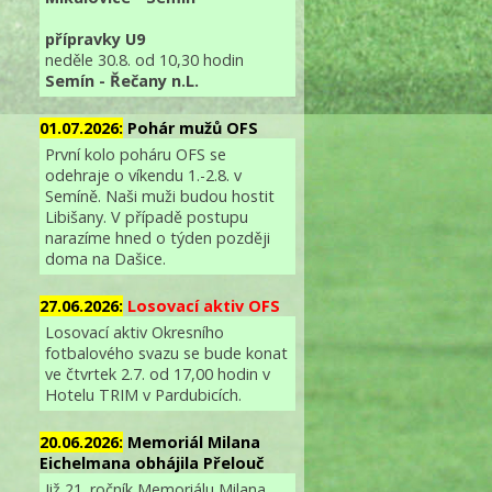
přípravky U9
neděle 30.8. od 10,30 hodin
Semín - Řečany n.L.
01.07.2026:
Pohár mužů OFS
První kolo poháru OFS se
odehraje o víkendu 1.-2.8. v
Semíně. Naši muži budou hostit
Libišany. V případě postupu
narazíme hned o týden později
doma na Dašice.
27.06.2026:
Losovací aktiv OFS
Losovací aktiv Okresního
fotbalového svazu se bude konat
ve čtvrtek 2.7. od 17,00 hodin v
Hotelu TRIM v Pardubicích.
20.06.2026:
Memoriál Milana
Eichelmana obhájila Přelouč
Již 21. ročník Memoriálu Milana