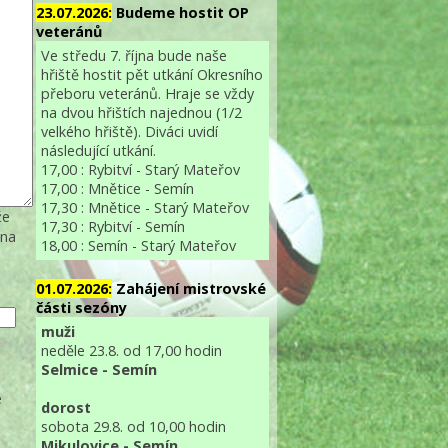
23.07.2026:
Budeme hostit OP
veteránů
Ve středu 7. října bude naše
hřiště hostit pět utkání Okresního
přeboru veteránů. Hraje se vždy
na dvou hřištích najednou (1/2
velkého hřiště). Diváci uvidí
následující utkání.
17,00 : Rybitví - Starý Mateřov
17,00 : Mnětice - Semín
17,30 : Mnětice - Starý Mateřov
že
17,30 : Rybitví - Semín
 na
18,00 : Semín - Starý Mateřov
01.07.2026:
Zahájení mistrovské
části sezóny
muži
neděle 23.8. od 17,00 hodin
Selmice - Semín
e
dorost
sobota 29.8. od 10,00 hodin
Mikulovice - Semín