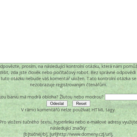
dpovězte, prosím, na následující kontrolní otázku, která nám pomů
zlišit, zda jste člověk nebo počítačový robot. Bez správné odpovědi
tuto otázku nebude váš komentář uložen. Tato kontrolní otázka se
nezobrazuje registrovaným čtenářům.
kou barvu má modrá obloha? Žlutou nebo modrou?
V rámci komentářů nelze používat HTML tagy.
Pro vložení tučného textu, hyperlinku nebo e-mailové adresy využijt
následující značky:
[b]tučné[/b], [url]http://www.domeny.cz[/url],