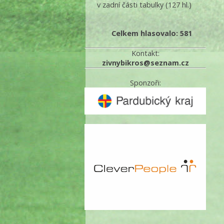
v zadní části tabulky
(127 hl.)
Celkem hlasovalo: 581
Kontakt:
zivnybikros@seznam.cz
Sponzoři: