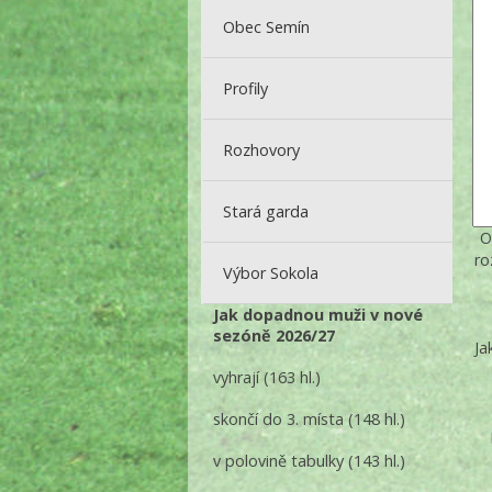
Obec Semín
Profily
Rozhovory
Stará garda
O
ro
Výbor Sokola
Jak dopadnou muži v nové
sezóně 2026/27
Ja
vyhrají
(163 hl.)
skončí do 3. místa
(148 hl.)
v polovině tabulky
(143 hl.)