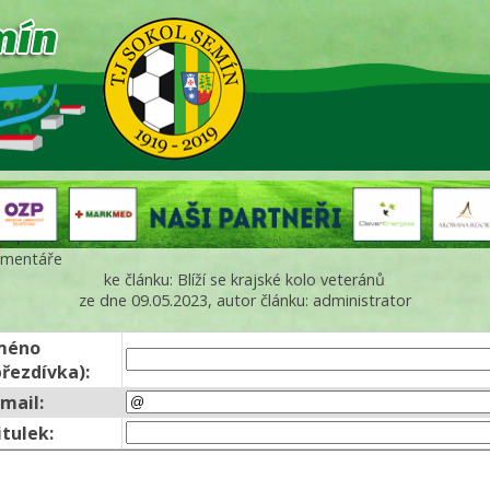
mentáře
ke článku: Blíží se krajské kolo veteránů
ze dne 09.05.2023, autor článku: administrator
méno
přezdívka):
-mail:
itulek: