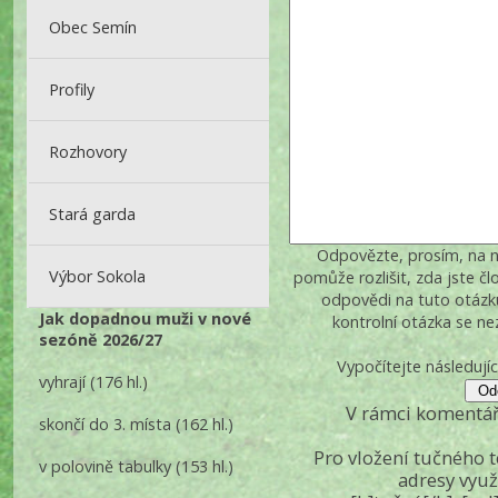
Obec Semín
Profily
Rozhovory
Stará garda
Odpovězte, prosím, na ná
Výbor Sokola
pomůže rozlišit, zda jste č
odpovědi na tuto otázk
Jak dopadnou muži v nové
kontrolní otázka se n
sezóně 2026/27
Vypočítejte následujíc
vyhrají
(176 hl.)
V rámci komentář
skončí do 3. místa
(162 hl.)
Pro vložení tučného 
v polovině tabulky
(153 hl.)
adresy využ