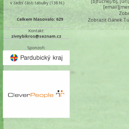
[b]tučné[/b], [ur
v zadní části tabulky
(138 hl.)
[email]jme
Zobr
Celkem hlasovalo: 629
Zobrazit článek T
Kontakt:
zivnybikros@seznam.cz
Sponzoři: