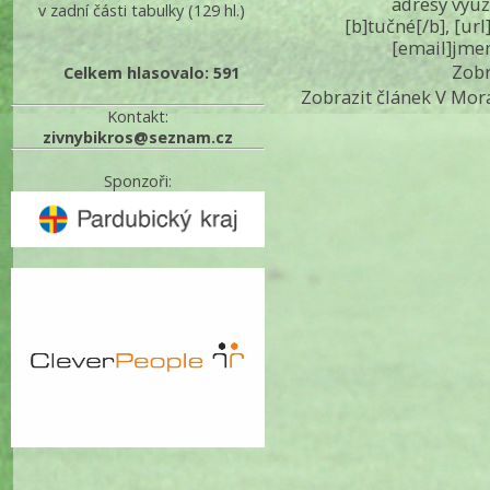
adresy využ
v zadní části tabulky
(129 hl.)
[b]tučné[/b], [ur
[email]jme
Zobr
Celkem hlasovalo: 591
Zobrazit článek V Mor
Kontakt:
zivnybikros@seznam.cz
Sponzoři: