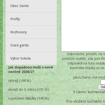
Obec Semín
Profily
Rozhovory
Stará garda
Odpovězte, prosím, na ná
Výbor Sokola
pomůže rozlišit, zda jste č
odpovědi na tuto otázk
Jak dopadnou muži v nové
kontrolní otázka se n
sezóně 2026/27
Jakou barvu má mod
vyhrají
(166 hl.)
skončí do 3. místa
(151 hl.)
V rámci komentář
v polovině tabulky
(145 hl.)
Pro vložení tučného 