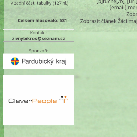
[b]tučné[/b], [ur
v zadní části tabulky
(127 hl.)
[email]jme
Zobr
Celkem hlasovalo: 581
Zobrazit článek Žáci ma
Kontakt:
zivnybikros@seznam.cz
Sponzoři: