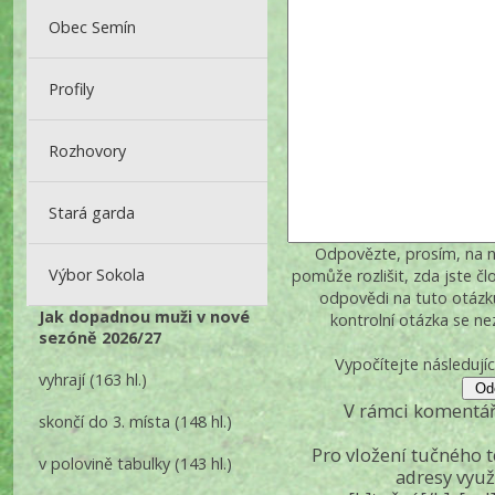
Obec Semín
Profily
Rozhovory
Stará garda
Odpovězte, prosím, na ná
Výbor Sokola
pomůže rozlišit, zda jste č
odpovědi na tuto otázk
Jak dopadnou muži v nové
kontrolní otázka se n
sezóně 2026/27
Vypočítejte následujíc
vyhrají
(163 hl.)
V rámci komentář
skončí do 3. místa
(148 hl.)
Pro vložení tučného 
v polovině tabulky
(143 hl.)
adresy využ