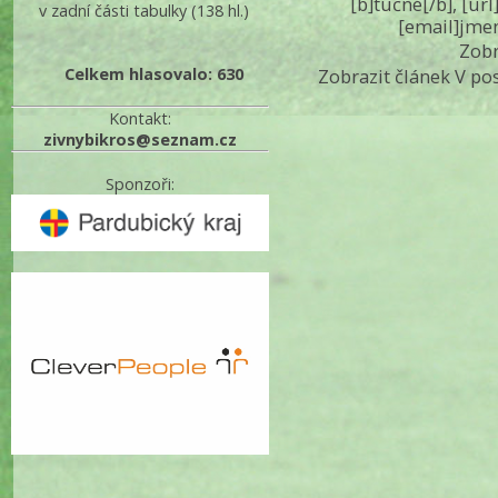
[b]tučné[/b], [ur
v zadní části tabulky
(138 hl.)
[email]jme
Zobr
Celkem hlasovalo: 630
Zobrazit článek V po
Kontakt:
zivnybikros@seznam.cz
Sponzoři: