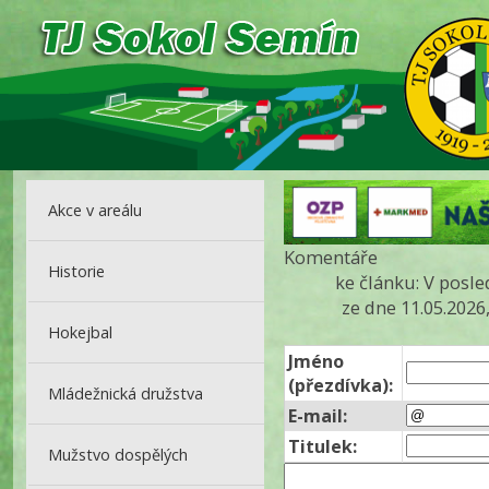
Akce v areálu
Komentáře
Historie
ke článku: V posl
ze dne 11.05.2026
Hokejbal
Jméno
(přezdívka):
Mládežnická družstva
E-mail:
Titulek:
Mužstvo dospělých