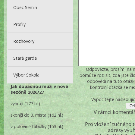
Obec Semín
Profily
Rozhovory
Stará garda
Odpovězte, prosím, na ná
Výbor Sokola
pomůže rozlišit, zda jste č
odpovědi na tuto otázk
Jak dopadnou muži v nové
kontrolní otázka se n
sezóně 2026/27
Vypočítejte následujíc
vyhrají
(177 hl.)
V rámci komentář
skončí do 3. místa
(162 hl.)
Pro vložení tučného 
v polovině tabulky
(153 hl.)
adresy využ