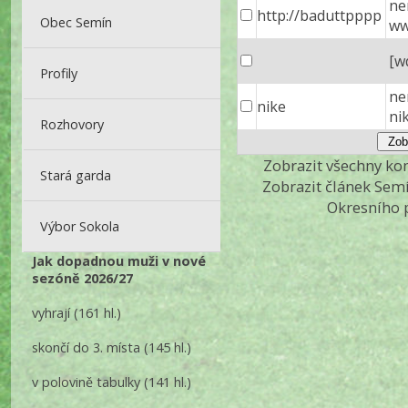
ne
http://baduttpppp
Obec Semín
w
[w
Profily
ne
nike
ni
Rozhovory
Zobrazit všechny k
Stará garda
Zobrazit článek Sem
Okresního 
Výbor Sokola
Jak dopadnou muži v nové
sezóně 2026/27
vyhrají
(161 hl.)
skončí do 3. místa
(145 hl.)
v polovině tabulky
(141 hl.)