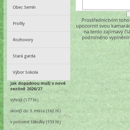
Obec Semín
Prostřednictvím toh
Profily
upozornit svou kamarád
na tento zajímavý čl
podmíněno vyplněním
Rozhovory
Stará garda
Výbor Sokola
Jak dopadnou muži v nové
sezóně 2026/27
vyhrají
(177 hl.)
skončí do 3. místa
(162 hl.)
v polovině tabulky
(153 hl.)