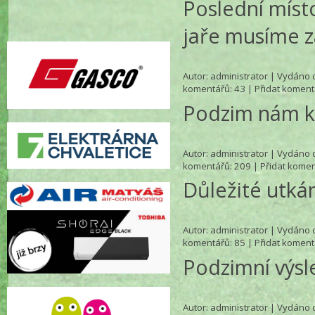
Poslední míst
jaře musíme z
Autor:
administrator
| Vydáno d
komentářů
: 43 |
Přidat koment
Podzim nám k
Autor:
administrator
| Vydáno d
komentářů
: 209 |
Přidat komen
Důležité utká
Autor:
administrator
| Vydáno d
komentářů
: 85 |
Přidat koment
Podzimní výsl
Autor:
administrator
| Vydáno d