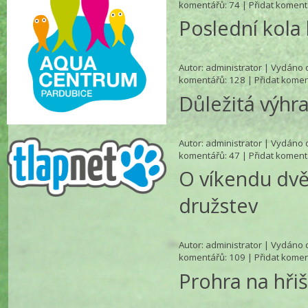
komentářů
: 74 |
Přidat koment
Poslední kola
Autor:
administrator
| Vydáno d
komentářů
: 128 |
Přidat komen
Důležitá výhr
Autor:
administrator
| Vydáno d
komentářů
: 47 |
Přidat koment
O víkendu dvě
družstev
Autor:
administrator
| Vydáno d
komentářů
: 109 |
Přidat komen
Prohra na hřišt