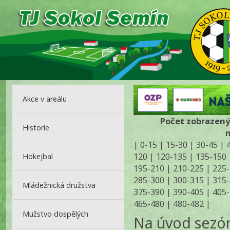
Akce v areálu
Počet zobrazenýc
Historie
|
0-15
|
15-30
|
30-45
|
120
|
120-135
|
135-150
Hokejbal
195-210
|
210-225
|
225-
285-300
|
300-315
|
315-
Mládežnická družstva
375-390
|
390-405
|
405-
465-480
|
480-482
|
Mužstvo dospělých
Na úvod sezón