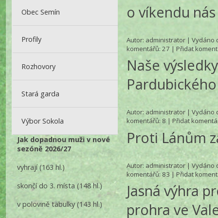
o víkendu nás
Obec Semín
Profily
Autor:
administrator
| Vydáno d
komentářů
: 27 |
Přidat koment
Naše výsledky
Rozhovory
Pardubického 
Stará garda
Autor:
administrator
| Vydáno d
Výbor Sokola
komentářů
: 8 |
Přidat komentá
Proti Lánům z
Jak dopadnou muži v nové
sezóně 2026/27
Autor:
administrator
| Vydáno d
vyhrají
(163 hl.)
komentářů
: 83 |
Přidat koment
skončí do 3. místa
(148 hl.)
Jasná výhra pr
v polovině tabulky
(143 hl.)
prohra ve Val