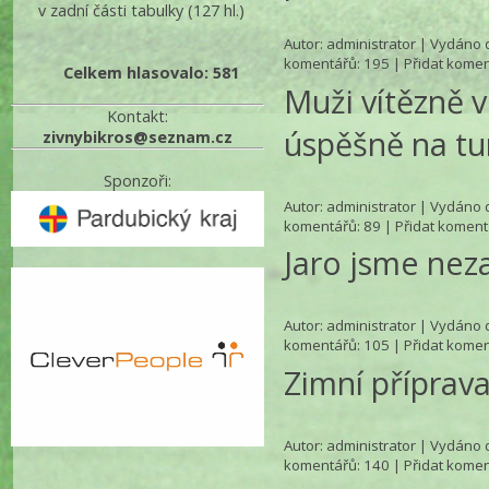
v zadní části tabulky
(127 hl.)
Autor:
administrator
| Vydáno d
komentářů
: 195 |
Přidat komen
Celkem hlasovalo: 581
Muži vítězně v
Kontakt:
úspěšně na tur
zivnybikros@seznam.cz
Sponzoři:
Autor:
administrator
| Vydáno d
komentářů
: 89 |
Přidat koment
Jaro jsme neza
Autor:
administrator
| Vydáno d
komentářů
: 105 |
Přidat komen
Zimní příprav
Autor:
administrator
| Vydáno d
komentářů
: 140 |
Přidat komen