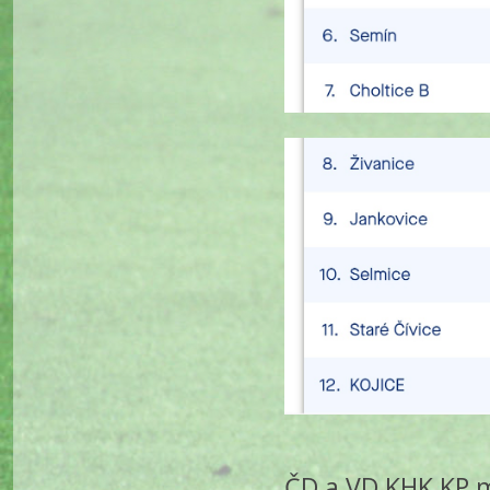
ČD a VD KHK KP m