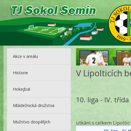
Akce v areálu
V Lipolticích 
Historie
Hokejbal
10. liga - IV. tříd
Mládežnická družstva
Mužstvo dospělých
utkání s celkem Lipoltic