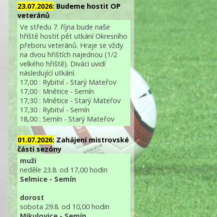
23.07.2026:
Budeme hostit OP
veteránů
Ve středu 7. října bude naše
hřiště hostit pět utkání Okresního
přeboru veteránů. Hraje se vždy
na dvou hřištích najednou (1/2
velkého hřiště). Diváci uvidí
následující utkání.
17,00 : Rybitví - Starý Mateřov
17,00 : Mnětice - Semín
17,30 : Mnětice - Starý Mateřov
17,30 : Rybitví - Semín
18,00 : Semín - Starý Mateřov
01.07.2026:
Zahájení mistrovské
části sezóny
muži
neděle 23.8. od 17,00 hodin
Selmice - Semín
dorost
sobota 29.8. od 10,00 hodin
Mikulovice - Semín