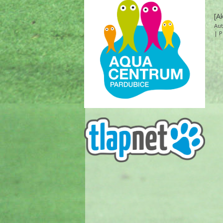
[A
Au
|
P