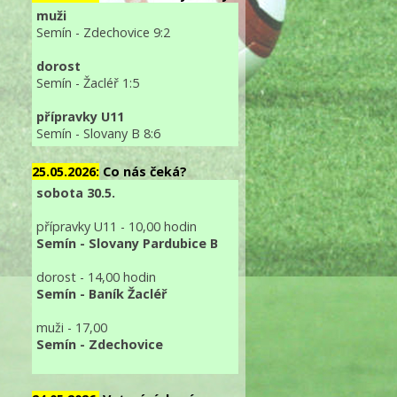
muži
Semín - Zdechovice 9:2
dorost
Semín - Žacléř 1:5
přípravky U11
Semín - Slovany B 8:6
25.05.2026:
Co nás čeká?
sobota 30.5.
přípravky U11 - 10,00 hodin
Semín - Slovany Pardubice B
dorost - 14,00 hodin
Semín - Baník Žacléř
muži - 17,00
Semín - Zdechovice