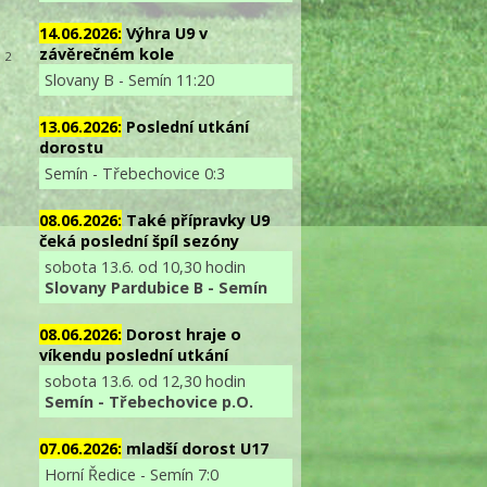
14.06.2026:
Výhra U9 v
závěrečném kole
: 2
Slovany B - Semín 11:20
13.06.2026:
Poslední utkání
dorostu
Semín - Třebechovice 0:3
08.06.2026:
Také přípravky U9
čeká poslední špíl sezóny
sobota 13.6. od 10,30 hodin
Slovany Pardubice B - Semín
08.06.2026:
Dorost hraje o
víkendu poslední utkání
sobota 13.6. od 12,30 hodin
Semín - Třebechovice p.O.
07.06.2026:
mladší dorost U17
Horní Ředice - Semín 7:0