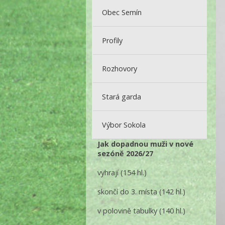
Obec Semín
Profily
Rozhovory
Stará garda
Výbor Sokola
Jak dopadnou muži v nové
sezóně 2026/27
vyhrají
(154 hl.)
skončí do 3. místa
(142 hl.)
v polovině tabulky
(140 hl.)