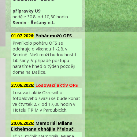
přípravky U9
neděle 30.8. od 10,30 hodin
Semín - Řečany n.L.
01.07.2026:
Pohár mužů OFS
První kolo poháru OFS se
odehraje o víkendu 1.-2.8. v
Semíně. Naši muži budou hostit
Libišany. V případě postupu
narazíme hned o týden později
doma na Dašice.
27.06.2026:
Losovací aktiv OFS
Losovací aktiv Okresního
fotbalového svazu se bude konat
ve čtvrtek 2.7. od 17,00 hodin v
Hotelu TRIM v Pardubicích.
20.06.2026:
Memoriál Milana
Eichelmana obhájila Přelouč
Již 21. ročník Memoriálu Milana