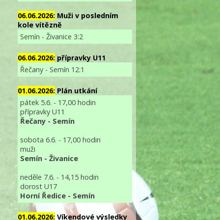
06.06.2026:
Muži v posledním
kole vítězně
Semín - Živanice 3:2
06.06.2026:
přípravky U11
Řečany - Semín 12:1
01.06.2026:
Plán utkání
pátek 5.6. - 17,00 hodin
přípravky U11
Řečany - Semín
sobota 6.6. - 17,00 hodin
muži
Semín - Živanice
neděle 7.6. - 14,15 hodin
dorost U17
Horní Ředice - Semín
01.06.2026:
Víkendové výsledky