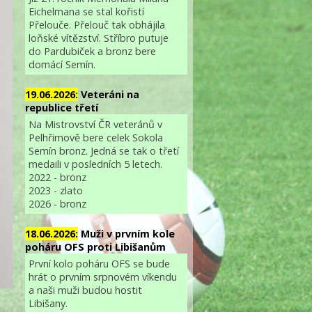
Eichelmana se stal kořistí
Přelouče. Přelouč tak obhájila
loňské vítězství. Stříbro putuje
do Pardubiček a bronz bere
domácí Semín.
19.06.2026:
Veteráni na
republice třetí
Na Mistrovství ČR veteránů v
Pelhřimově bere celek Sokola
Semín bronz. Jedná se tak o třetí
medaili v posledních 5 letech.
2022 - bronz
2023 - zlato
2026 - bronz
18.06.2026:
Muži v prvním kole
poháru OFS proti Libišanům
První kolo poháru OFS se bude
hrát o prvním srpnovém víkendu
a naši muži budou hostit
Libišany.