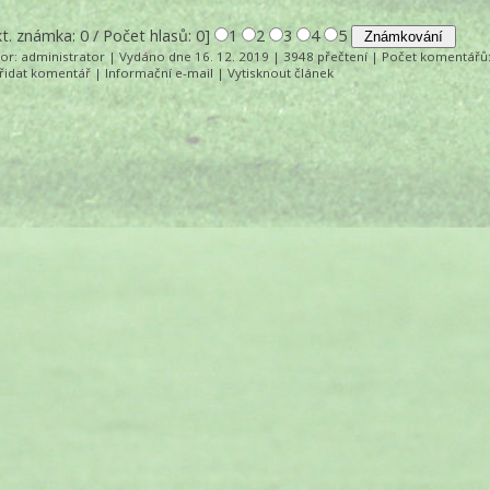
kt. známka: 0 / Počet hlasů: 0]
1
2
3
4
5
tor:
administrator
| Vydáno dne 16. 12. 2019 | 3948 přečtení |
Počet komentářů
řidat komentář
|
Informační e-mail
|
Vytisknout článek