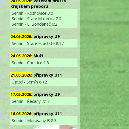
24.05.2026:
Veterání druzí v
krajském přeboru
Semín - Rozhovice 3:0
Semín - Starý Mateřov 7:0
Semín - L. Bohdaneč 0:2
24.05.2026:
přípravky U9
Semín - Staré Hradiště 8:17
24.05.2026:
Muži
Semín - Choltice 1:3
21.05.2026:
přípravky U11
Újezd - Semín 6:12
17.05.2026:
přípravky U9
Semín - Řečany 7:17
16.05.2026:
přípravky U11
Semín - Moravany B 8:3