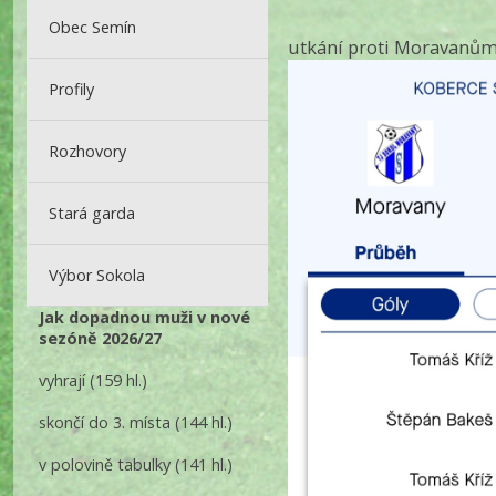
Obec Semín
utkání proti Moravanů
Profily
Rozhovory
Stará garda
Výbor Sokola
Jak dopadnou muži v nové
sezóně 2026/27
vyhrají
(159 hl.)
skončí do 3. místa
(144 hl.)
v polovině tabulky
(141 hl.)