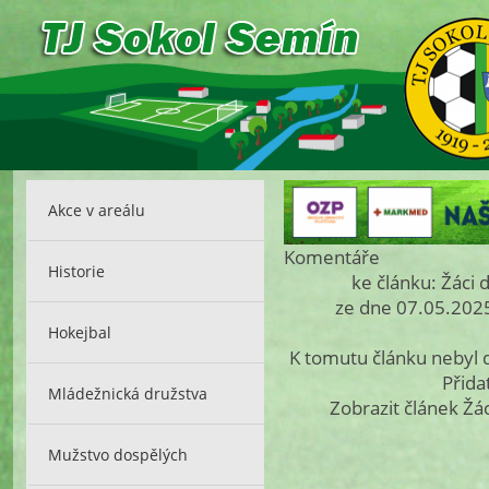
Akce v areálu
Komentáře
Historie
ke článku: Žáci
ze dne 07.05.2025
Hokejbal
K tomutu článku nebyl
Přida
Mládežnická družstva
Zobrazit článek Žá
Mužstvo dospělých