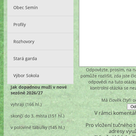
Obec Semín
Profily
Rozhovory
Stará garda
Odpovězte, prosím, na ná
Výbor Sokola
pomůže rozlišit, zda jste č
odpovědi na tuto otázk
Jak dopadnou muži v nové
kontrolní otázka se n
sezóně 2026/27
Má člověk čtyři o
vyhrají
(166 hl.)
V rámci komentář
skončí do 3. místa
(151 hl.)
Pro vložení tučného 
v polovině tabulky
(145 hl.)
adresy využ