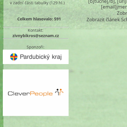
[b]tučné[/b], [ur
v zadní části tabulky
(129 hl.)
[email]jme
Zobr
Celkem hlasovalo: 591
Zobrazit článek S
Kontakt:
zivnybikros@seznam.cz
Sponzoři: