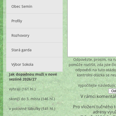
Obec Semín
Profily
Rozhovory
Stará garda
Odpovězte, prosím, na ná
Výbor Sokola
pomůže rozlišit, zda jste č
odpovědi na tuto otázk
Jak dopadnou muži v nové
kontrolní otázka se n
sezóně 2026/27
Vypočítejte následujíc
vyhrají
(161 hl.)
V rámci komentář
skončí do 3. místa
(146 hl.)
Pro vložení tučného 
v polovině tabulky
(141 hl.)
adresy využ