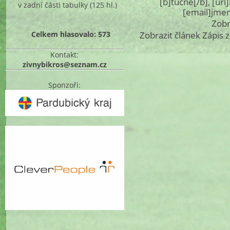
[b]tučné[/b], [ur
v zadní části tabulky
(125 hl.)
[email]jme
Zobr
Celkem hlasovalo: 573
Zobrazit článek Zápis 
Kontakt:
zivnybikros@seznam.cz
Sponzoři: