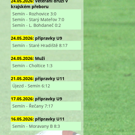
24.05.2026:
Veterání druzí v
krajském přeboru
Semín - Rozhovice 3:0
Semín - Starý Mateřov 7:0
Semín - L. Bohdaneč 0:2
24.05.2026:
přípravky U9
Semín - Staré Hradiště 8:17
24.05.2026:
Muži
Semín - Choltice 1:3
21.05.2026:
přípravky U11
Újezd - Semín 6:12
17.05.2026:
přípravky U9
Semín - Řečany 7:17
16.05.2026:
přípravky U11
Semín - Moravany B 8:3