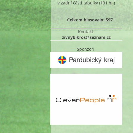
v zadní části tabulky
(131 hl.)
Celkem hlasovalo: 597
Kontakt:
zivnybikros@seznam.cz
Sponzoři: