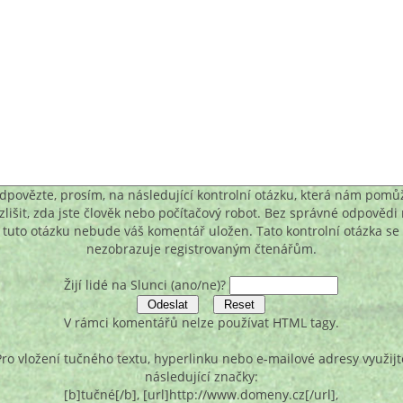
dpovězte, prosím, na následující kontrolní otázku, která nám pomů
zlišit, zda jste člověk nebo počítačový robot. Bez správné odpovědi
tuto otázku nebude váš komentář uložen. Tato kontrolní otázka se
nezobrazuje registrovaným čtenářům.
Žijí lidé na Slunci (ano/ne)?
V rámci komentářů nelze používat HTML tagy.
Pro vložení tučného textu, hyperlinku nebo e-mailové adresy využijt
následující značky:
[b]tučné[/b], [url]http://www.domeny.cz[/url],