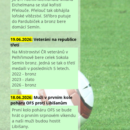
Eichelmana se stal kořistí
Přelouče. Přelouč tak obhájila
loňské vítězství. Stříbro putuje
do Pardubiček a bronz bere
domácí Semín.
19.06.2026:
Veteráni na republice
třetí
Na Mistrovství ČR veteránů v
Pelhřimově bere celek Sokola
Semín bronz. Jedná se tak o třetí
medaili v posledních 5 letech.
2022 - bronz
2023 - zlato
2026 - bronz
18.06.2026:
Muži v prvním kole
poháru OFS proti Libišanům
První kolo poháru OFS se bude
hrát o prvním srpnovém víkendu
a naši muži budou hostit
Libišany.