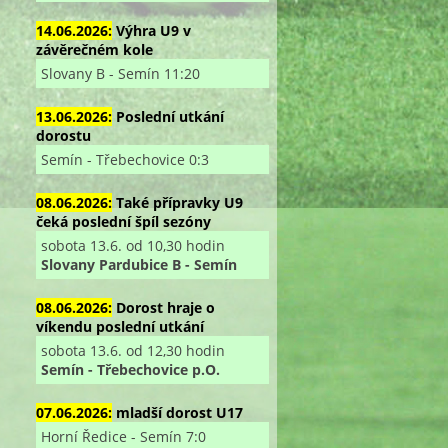
14.06.2026:
Výhra U9 v
závěrečném kole
Slovany B - Semín 11:20
13.06.2026:
Poslední utkání
dorostu
Semín - Třebechovice 0:3
08.06.2026:
Také přípravky U9
čeká poslední špíl sezóny
sobota 13.6. od 10,30 hodin
Slovany Pardubice B - Semín
08.06.2026:
Dorost hraje o
víkendu poslední utkání
sobota 13.6. od 12,30 hodin
Semín - Třebechovice p.O.
07.06.2026:
mladší dorost U17
Horní Ředice - Semín 7:0