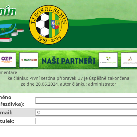
mentáře
ke článku: První sezóna přípravek U7 je úspěšně zakončena
ze dne 20.06.2024, autor článku: administrator
méno
přezdívka):
-mail:
itulek: