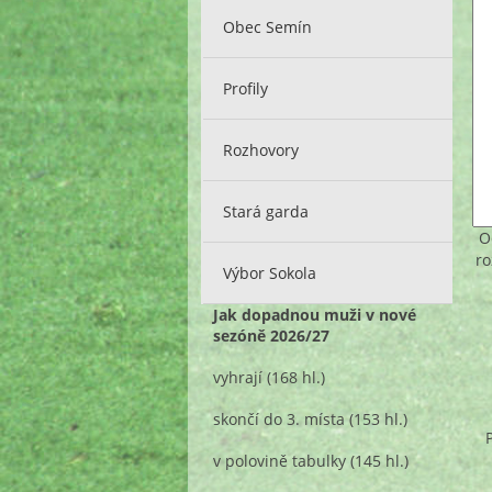
Obec Semín
Profily
Rozhovory
Stará garda
O
ro
Výbor Sokola
Jak dopadnou muži v nové
sezóně 2026/27
vyhrají
(168 hl.)
skončí do 3. místa
(153 hl.)
v polovině tabulky
(145 hl.)