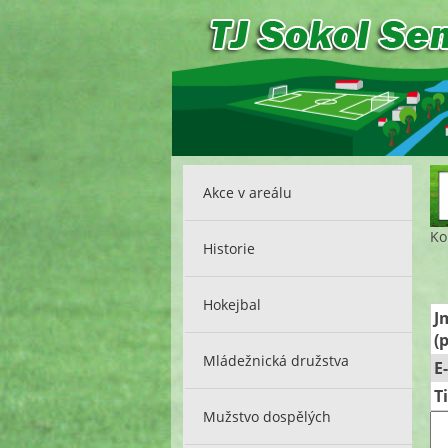
Akce v areálu
Ko
Historie
Hokejbal
J
(
Mládežnická družstva
E
T
Mužstvo dospělých