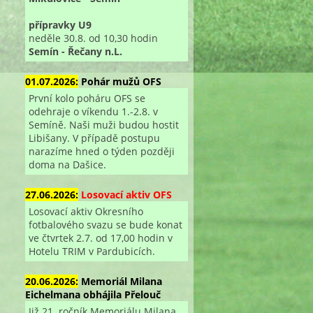
přípravky U9
neděle 30.8. od 10,30 hodin
Semín - Řečany n.L.
01.07.2026:
Pohár mužů OFS
První kolo poháru OFS se
odehraje o víkendu 1.-2.8. v
Semíně. Naši muži budou hostit
Libišany. V případě postupu
narazíme hned o týden později
doma na Dašice.
27.06.2026:
Losovací aktiv OFS
Losovací aktiv Okresního
fotbalového svazu se bude konat
ve čtvrtek 2.7. od 17,00 hodin v
Hotelu TRIM v Pardubicích.
20.06.2026:
Memoriál Milana
Eichelmana obhájila Přelouč
Již 21. ročník Memoriálu Milana