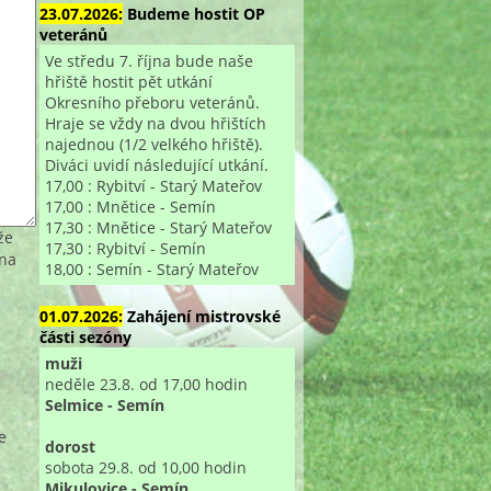
23.07.2026:
Budeme hostit OP
veteránů
Ve středu 7. října bude naše
hřiště hostit pět utkání
Okresního přeboru veteránů.
Hraje se vždy na dvou hřištích
najednou (1/2 velkého hřiště).
Diváci uvidí následující utkání.
17,00 : Rybitví - Starý Mateřov
17,00 : Mnětice - Semín
17,30 : Mnětice - Starý Mateřov
že
17,30 : Rybitví - Semín
 na
18,00 : Semín - Starý Mateřov
01.07.2026:
Zahájení mistrovské
části sezóny
muži
neděle 23.8. od 17,00 hodin
Selmice - Semín
e
dorost
sobota 29.8. od 10,00 hodin
Mikulovice - Semín