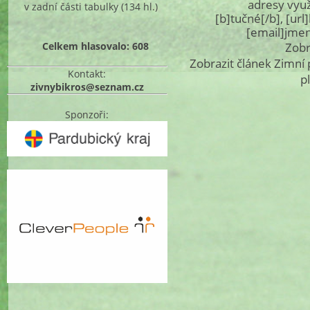
adresy využ
v zadní části tabulky
(134 hl.)
[b]tučné[/b], [ur
[email]jme
Celkem hlasovalo: 608
Zobr
Zobrazit článek Zimní 
Kontakt:
p
zivnybikros@seznam.cz
Sponzoři: