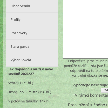
Obec Semín
Profily
Rozhovory
Stará garda
Výbor Sokola
Odpovězte, prosím, na ná
pomůže rozlišit, zda jste č
Jak dopadnou muži v nové
odpovědi na tuto otázk
sezóně 2026/27
kontrolní otázka se n
vyhrají
(171 hl.)
Vypočítejte následujíc
skončí do 3. místa
(156 hl.)
V rámci komentář
v polovině tabulky
(147 hl.)
Pro vložení tučného 