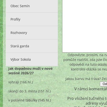
Obec Semín
Profily
Rozhovory
Stará garda
Odpovězte, prosím, na ná
Výbor Sokola
pomůže rozlišit, zda jste č
odpovědi na tuto otázk
Jak dopadnou muži v nové
kontrolní otázka se n
sezóně 2026/27
Jakou barvu má tráva? Z
vyhrají
(166 hl.)
V rámci komentář
skončí do 3. místa
(151 hl.)
Pro vložení tučného 
v polovině tabulky
(145 hl.)
adresy využ