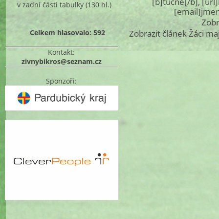
[b]tučné[/b], [ur
v zadní části tabulky
(130 hl.)
[email]jme
Zobr
Celkem hlasovalo: 592
Zobrazit článek Žáci ma
Kontakt:
zivnybikros@seznam.cz
Sponzoři: