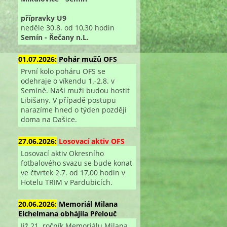
přípravky U9
neděle 30.8. od 10,30 hodin
Semín - Řečany n.L.
01.07.2026:
Pohár mužů OFS
První kolo poháru OFS se
odehraje o víkendu 1.-2.8. v
Semíně. Naši muži budou hostit
Libišany. V případě postupu
narazíme hned o týden později
doma na Dašice.
27.06.2026:
Losovací aktiv OFS
Losovací aktiv Okresního
fotbalového svazu se bude konat
ve čtvrtek 2.7. od 17,00 hodin v
Hotelu TRIM v Pardubicích.
20.06.2026:
Memoriál Milana
Eichelmana obhájila Přelouč
Již 21. ročník Memoriálu Milana