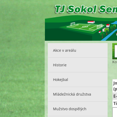
Akce v areálu
Ko
Historie
Hokejbal
J
(
Mládežnická družstva
E
T
Mužstvo dospělých