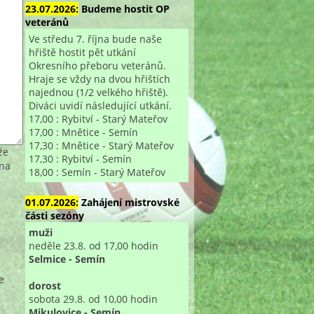
23.07.2026:
Budeme hostit OP
veteránů
Ve středu 7. října bude naše
hřiště hostit pět utkání
Okresního přeboru veteránů.
Hraje se vždy na dvou hřištích
najednou (1/2 velkého hřiště).
Diváci uvidí následující utkání.
17,00 : Rybitví - Starý Mateřov
17,00 : Mnětice - Semín
17,30 : Mnětice - Starý Mateřov
že
17,30 : Rybitví - Semín
 na
18,00 : Semín - Starý Mateřov
01.07.2026:
Zahájení mistrovské
části sezóny
muži
neděle 23.8. od 17,00 hodin
Selmice - Semín
e
dorost
sobota 29.8. od 10,00 hodin
Mikulovice - Semín