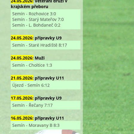
24.05.2026:
Veterání druzí v
krajském přeboru
Semín - Rozhovice 3:0
Semín - Starý Mateřov 7:0
Semín - L. Bohdaneč 0:2
24.05.2026:
přípravky U9
Semín - Staré Hradiště 8:17
24.05.2026:
Muži
Semín - Choltice 1:3
21.05.2026:
přípravky U11
Újezd - Semín 6:12
17.05.2026:
přípravky U9
Semín - Řečany 7:17
16.05.2026:
přípravky U11
Semín - Moravany B 8:3