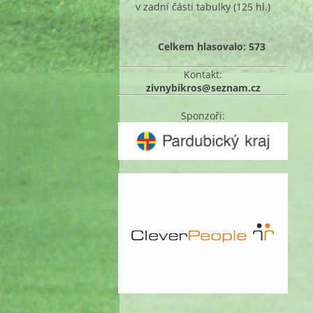
v zadní části tabulky
(125 hl.)
Celkem hlasovalo: 573
Kontakt:
zivnybikros@seznam.cz
Sponzoři: