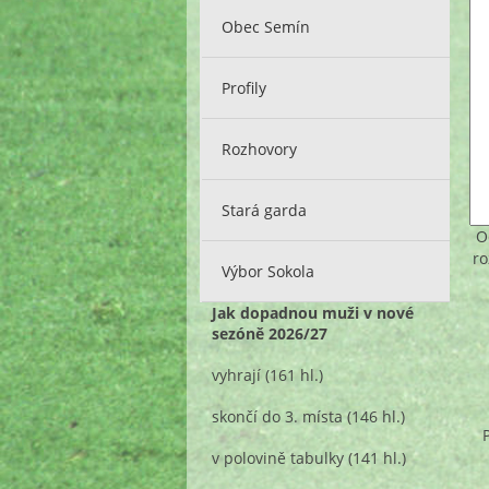
Obec Semín
Profily
Rozhovory
Stará garda
O
ro
Výbor Sokola
Jak dopadnou muži v nové
sezóně 2026/27
vyhrají
(161 hl.)
skončí do 3. místa
(146 hl.)
v polovině tabulky
(141 hl.)