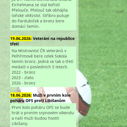
Eichelmana se stal kořistí
Přelouče. Přelouč tak obhájila
loňské vítězství. Stříbro putuje
do Pardubiček a bronz bere
domácí Semín.
19.06.2026:
Veteráni na republice
třetí
Na Mistrovství ČR veteránů v
Pelhřimově bere celek Sokola
Semín bronz. Jedná se tak o třetí
medaili v posledních 5 letech.
2022 - bronz
2023 - zlato
2026 - bronz
18.06.2026:
Muži v prvním kole
poháru OFS proti Libišanům
První kolo poháru OFS se bude
hrát o prvním srpnovém víkendu
a naši muži budou hostit
Libišany.