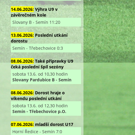
14.06.2026:
Výhra U9 v
závěrečném kole
Slovany B - Semín 11:20
13.06.2026:
Poslední utkání
dorostu
Semín - Třebechovice 0:3
08.06.2026:
Také přípravky U9
čeká poslední špíl sezóny
sobota 13.6. od 10,30 hodin
Slovany Pardubice B - Semín
08.06.2026:
Dorost hraje o
víkendu poslední utkání
sobota 13.6. od 12,30 hodin
Semín - Třebechovice p.O.
07.06.2026:
mladší dorost U17
Horní Ředice - Semín 7:0