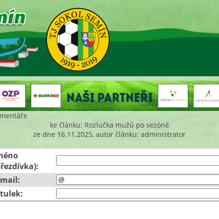
mentáře
ke článku: Rozlučka mužů po sezóně
ze dne 16.11.2025, autor článku: administrator
méno
přezdívka):
-mail:
itulek: