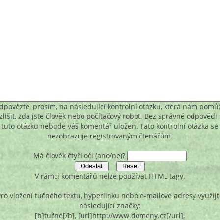
dpovězte, prosím, na následující kontrolní otázku, která nám pomů
zlišit, zda jste člověk nebo počítačový robot. Bez správné odpovědi
tuto otázku nebude váš komentář uložen. Tato kontrolní otázka se
nezobrazuje registrovaným čtenářům.
Má člověk čtyři oči (ano/ne)?
V rámci komentářů nelze používat HTML tagy.
Pro vložení tučného textu, hyperlinku nebo e-mailové adresy využijt
následující značky:
[b]tučné[/b], [url]http://www.domeny.cz[/url],