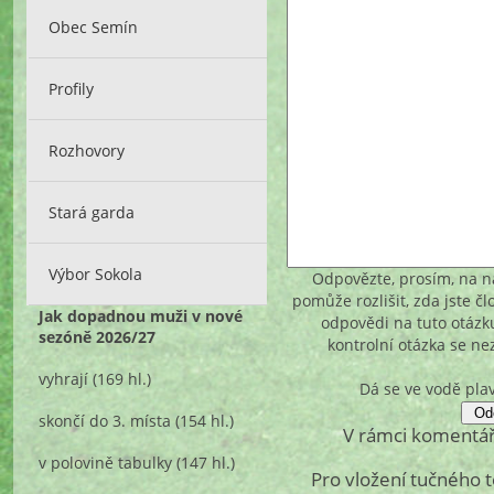
Obec Semín
Profily
Rozhovory
Stará garda
Výbor Sokola
Odpovězte, prosím, na ná
pomůže rozlišit, zda jste č
Jak dopadnou muži v nové
odpovědi na tuto otázk
sezóně 2026/27
kontrolní otázka se n
vyhrají
(169 hl.)
Dá se ve vodě pla
skončí do 3. místa
(154 hl.)
V rámci komentář
v polovině tabulky
(147 hl.)
Pro vložení tučného 