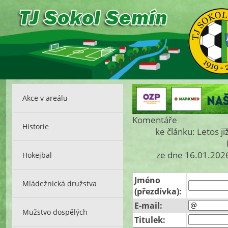
Akce v areálu
Komentáře
Historie
ke článku: Letos j
ze dne 16.01.2026
Hokejbal
Jméno
Mládežnická družstva
(přezdívka):
E-mail:
Mužstvo dospělých
Titulek: