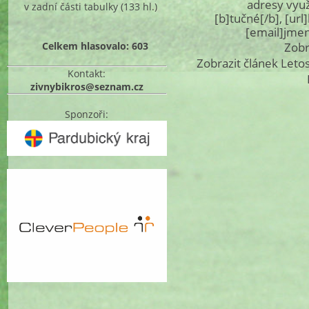
adresy využ
v zadní části tabulky
(133 hl.)
[b]tučné[/b], [ur
[email]jme
Celkem hlasovalo: 603
Zobr
Zobrazit článek Letos
Kontakt:
zivnybikros@seznam.cz
Sponzoři: