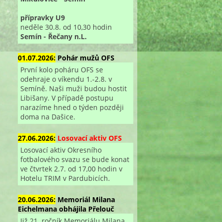
přípravky U9
neděle 30.8. od 10,30 hodin
Semín - Řečany n.L.
01.07.2026:
Pohár mužů OFS
První kolo poháru OFS se
odehraje o víkendu 1.-2.8. v
Semíně. Naši muži budou hostit
Libišany. V případě postupu
narazíme hned o týden později
doma na Dašice.
27.06.2026:
Losovací aktiv OFS
Losovací aktiv Okresního
fotbalového svazu se bude konat
ve čtvrtek 2.7. od 17,00 hodin v
Hotelu TRIM v Pardubicích.
20.06.2026:
Memoriál Milana
Eichelmana obhájila Přelouč
Již 21. ročník Memoriálu Milana