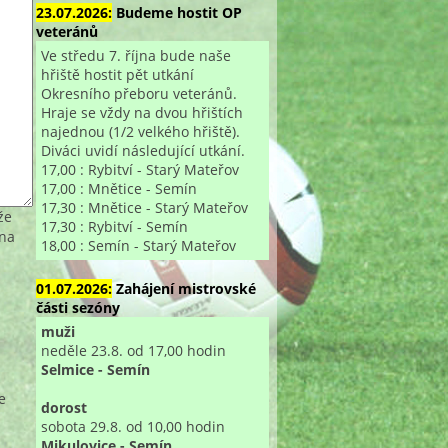
23.07.2026:
Budeme hostit OP
veteránů
Ve středu 7. října bude naše
hřiště hostit pět utkání
Okresního přeboru veteránů.
Hraje se vždy na dvou hřištích
najednou (1/2 velkého hřiště).
Diváci uvidí následující utkání.
17,00 : Rybitví - Starý Mateřov
17,00 : Mnětice - Semín
17,30 : Mnětice - Starý Mateřov
že
17,30 : Rybitví - Semín
 na
18,00 : Semín - Starý Mateřov
01.07.2026:
Zahájení mistrovské
části sezóny
muži
neděle 23.8. od 17,00 hodin
Selmice - Semín
e
dorost
sobota 29.8. od 10,00 hodin
Mikulovice - Semín