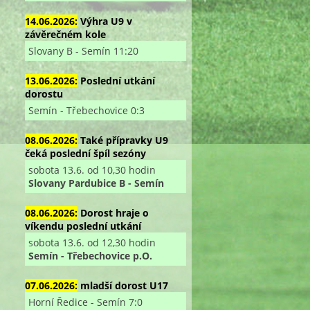
14.06.2026:
Výhra U9 v
závěrečném kole
Slovany B - Semín 11:20
13.06.2026:
Poslední utkání
dorostu
Semín - Třebechovice 0:3
08.06.2026:
Také přípravky U9
čeká poslední špíl sezóny
sobota 13.6. od 10,30 hodin
Slovany Pardubice B - Semín
08.06.2026:
Dorost hraje o
víkendu poslední utkání
sobota 13.6. od 12,30 hodin
Semín - Třebechovice p.O.
07.06.2026:
mladší dorost U17
Horní Ředice - Semín 7:0