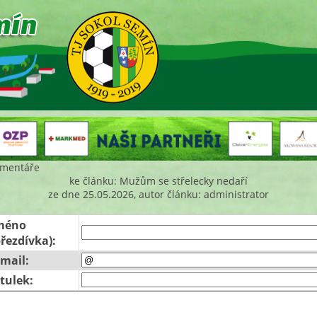
mentáře
ke článku: Mužům se střelecky nedaří
ze dne 25.05.2026, autor článku: administrator
méno
přezdívka):
-mail:
itulek: