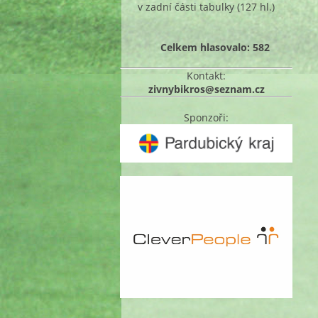
v zadní části tabulky
(127 hl.)
Celkem hlasovalo: 582
Kontakt:
zivnybikros@seznam.cz
Sponzoři: