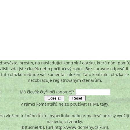
dpovězte, prosím, na následující kontrolní otázku, která nám pomů
zlišit, zda jste člověk nebo počítačový robot. Bez správné odpovědi
tuto otázku nebude váš komentář uložen. Tato kontrolní otázka se
nezobrazuje registrovaným čtenářům.
Má člověk čtyři oči (ano/ne)?
V rámci komentářů nelze používat HTML tagy.
Pro vložení tučného textu, hyperlinku nebo e-mailové adresy využijt
následující značky:
[b]tučné[/b], [url]http://www.domeny.cz[/url],