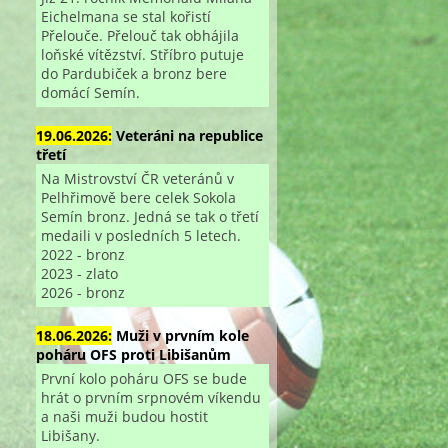
Eichelmana se stal kořistí
Přelouče. Přelouč tak obhájila
loňské vítězství. Stříbro putuje
do Pardubiček a bronz bere
domácí Semín.
19.06.2026:
Veteráni na republice
třetí
Na Mistrovství ČR veteránů v
Pelhřimově bere celek Sokola
Semín bronz. Jedná se tak o třetí
medaili v posledních 5 letech.
2022 - bronz
2023 - zlato
2026 - bronz
18.06.2026:
Muži v prvním kole
poháru OFS proti Libišanům
První kolo poháru OFS se bude
hrát o prvním srpnovém víkendu
a naši muži budou hostit
Libišany.