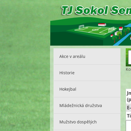
Akce v areálu
Ko
Historie
Hokejbal
J
(
Mládežnická družstva
E
T
Mužstvo dospělých