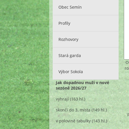
Obec Semín
Profily
Rozhovory
Stará garda
O
ro
Výbor Sokola
Jak dopadnou muži v nové
sezóně 2026/27
vyhrají
(163 hl.)
skončí do 3. místa
(149 hl.)
v polovině tabulky
(143 hl.)