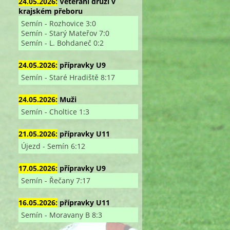
24.05.2026:
Veterání druzí v
krajském přeboru
Semín - Rozhovice 3:0
Semín - Starý Mateřov 7:0
Semín - L. Bohdaneč 0:2
24.05.2026:
přípravky U9
Semín - Staré Hradiště 8:17
24.05.2026:
Muži
Semín - Choltice 1:3
21.05.2026:
přípravky U11
Újezd - Semín 6:12
17.05.2026:
přípravky U9
Semín - Řečany 7:17
16.05.2026:
přípravky U11
Semín - Moravany B 8:3