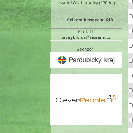
v zadní části tabulky
(136 hl.)
Celkem hlasovalo: 618
Kontakt:
zivnybikros@seznam.cz
Sponzoři: