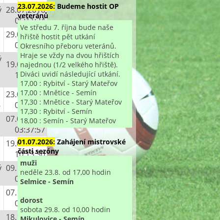
23.07.2026:
Budeme hostit OP
ý
28.07.2016
veteránů
05:11:24
Ve středu 7. října bude naše
29.04.2017
hřiště hostit pět utkání
04:56:26
Okresního přeboru veteránů.
Hraje se vždy na dvou hřištích
ý
19.05.2017
najednou (1/2 velkého hřiště).
Diváci uvidí následující utkání.
11:08:33
17,00 : Rybitví - Starý Mateřov
17,00 : Mnětice - Semín
23.06.2017
17,30 : Mnětice - Starý Mateřov
6
05:06:53
17,30 : Rybitví - Semín
07.08.2017
18,00 : Semín - Starý Mateřov
03:37:57
01.07.2026:
Zahájení mistrovské
19.09.2017
části sezóny
10:13:30
muži
ý
09.10.2017
neděle 23.8. od 17,00 hodin
04:20:42
Selmice - Semín
07.11.2017
dorost
08:26:33
sobota 29.8. od 10,00 hodin
18.11.2017
Mikulovice - Semín