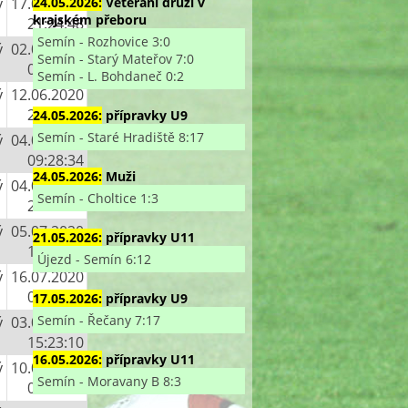
24.05.2026:
Veterání druzí v
ý
17.05.2020
krajském přeboru
21:24:48
Semín - Rozhovice 3:0
ý
02.06.2020
Semín - Starý Mateřov 7:0
02:30:18
Semín - L. Bohdaneč 0:2
ý
12.06.2020
23:49:29
24.05.2026:
přípravky U9
Semín - Staré Hradiště 8:17
ý
04.07.2020
09:28:34
24.05.2026:
Muži
ý
04.07.2020
Semín - Choltice 1:3
20:09:21
ý
05.07.2020
21.05.2026:
přípravky U11
19:04:11
Újezd - Semín 6:12
ý
16.07.2020
01:32:45
17.05.2026:
přípravky U9
Semín - Řečany 7:17
ý
03.08.2020
15:23:10
16.05.2026:
přípravky U11
ý
10.08.2020
Semín - Moravany B 8:3
09:56:13