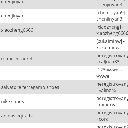
chenjinyan
chenjinyan3
[chenjinyan9] -
chenjinyan
chenjinyan3
[xiaozheng] -
xiaozheng6666
xiaozheng666
[xukaiminw] -
xukaiminw
neregistrovan
moncler jacket
- caijuan83
[123wwwe] -
wwwe
neregistrovan
salvatore ferragamo shoes
- yaling45
neregistrovan
nike shoes
- minerva
neregistrovan
adidas eqt adv
- cora
neregistrovan