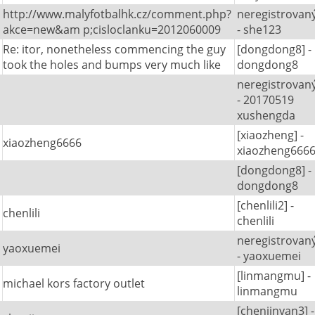
http://www.malyfotbalhk.cz/comment.php?
neregistrovan
akce=new&am p;cisloclanku=2012060009
- she123
Re: itor, nonetheless commencing the guy
[dongdong8] -
took the holes and bumps very much like
dongdong8
neregistrovan
- 20170519
xushengda
[xiaozheng] -
xiaozheng6666
xiaozheng666
[dongdong8] -
dongdong8
[chenlili2] -
chenlili
chenlili
neregistrovan
yaoxuemei
- yaoxuemei
[linmangmu] -
michael kors factory outlet
linmangmu
[chenjinyan3] -