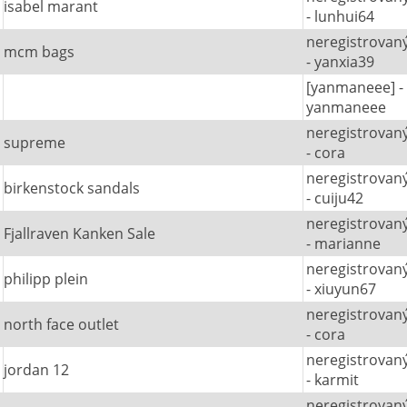
isabel marant
- lunhui64
neregistrovan
mcm bags
- yanxia39
[yanmaneee] -
yanmaneee
neregistrovan
supreme
- cora
neregistrovan
birkenstock sandals
- cuiju42
neregistrovan
Fjallraven Kanken Sale
- marianne
neregistrovan
philipp plein
- xiuyun67
neregistrovan
north face outlet
- cora
neregistrovan
jordan 12
- karmit
neregistrovan