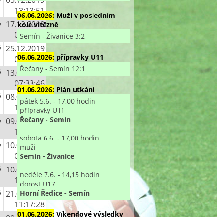
13:13:51
06.06.2026:
Muži v posledním
ý
17.12.2019
kole vítězně
03:42:52
Semín - Živanice 3:2
ý
25.12.2019
06.06.2026:
přípravky U11
00:31:13
Řečany - Semín 12:1
ý
13.02.2020
07:33:46
01.06.2026:
Plán utkání
ý
08.03.2020
pátek 5.6. - 17,00 hodin
16:14:24
přípravky U11
Řečany - Semín
ý
09.03.2020
12:42:05
sobota 6.6. - 17,00 hodin
ý
10.03.2020
muži
07:21:25
Semín - Živanice
ý
10.03.2020
neděle 7.6. - 14,15 hodin
12:18:35
dorost U17
Horní Ředice - Semín
ý
21.03.2020
11:17:28
01.06.2026:
Víkendové výsledky