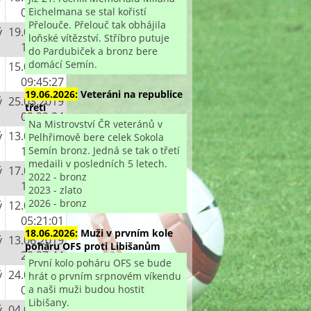
Eichelmana se stal kořistí
09:39:32
Přelouče. Přelouč tak obhájila
ý
19.02.2019
loňské vítězství. Stříbro putuje
10:47:17
do Pardubiček a bronz bere
domácí Semín.
15.03.2019
09:45:27
19.06.2026:
Veteráni na republice
ý
25.03.2019
třetí
02:22:34
Na Mistrovství ČR veteránů v
ý
13.05.2019
Pelhřimově bere celek Sokola
Semín bronz. Jedná se tak o třetí
12:08:11
medaili v posledních 5 letech.
ý
17.05.2019
2022 - bronz
19:39:03
2023 - zlato
2026 - bronz
ý
12.06.2019
05:21:01
18.06.2026:
Muži v prvním kole
ý
13.06.2019
poháru OFS proti Libišanům
20:27:44
První kolo poháru OFS se bude
ý
24.06.2019
hrát o prvním srpnovém víkendu
a naši muži budou hostit
05:53:04
Libišany.
ý
04.07.2019