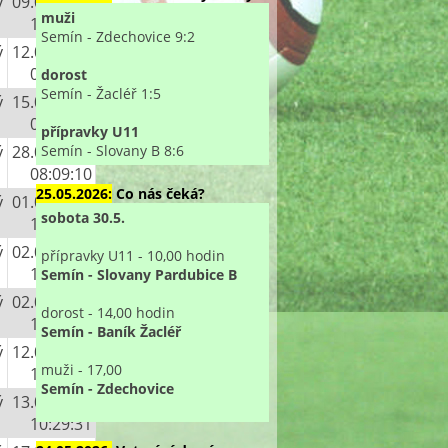
ý
09.04.2020
muži
13:18:13
Semín - Zdechovice 9:2
ý
12.04.2020
00:12:33
dorost
Semín - Žacléř 1:5
ý
15.04.2020
08:26:59
přípravky U11
Semín - Slovany B 8:6
ý
28.04.2020
08:09:10
25.05.2026:
Co nás čeká?
ý
01.05.2020
sobota 30.5.
10:58:35
ý
02.05.2020
přípravky U11 - 10,00 hodin
12:30:40
Semín - Slovany Pardubice B
ý
02.05.2020
dorost - 14,00 hodin
19:13:19
Semín - Baník Žacléř
ý
12.05.2020
muži - 17,00
10:33:23
Semín - Zdechovice
ý
13.05.2020
10:29:31