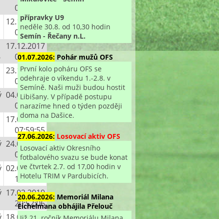
03:20:50
přípravky U9
12.12.2017
neděle 30.8. od 10,30 hodin
04:50:36
Semín - Řečany n.L.
17.12.2017
6
07:42:05
01.07.2026:
Pohár mužů OFS
První kolo poháru OFS se
23.12.2017
odehraje o víkendu 1.-2.8. v
02:30:31
Semíně. Naši muži budou hostit
ý
04.09.2018
Libišany. V případě postupu
05:57:41
narazíme hned o týden později
doma na Dašice.
17.01.2019
07:59:55
27.06.2026:
Losovací aktiv OFS
ý
24.01.2019
Losovací aktiv Okresního
06:29:41
fotbalového svazu se bude konat
ve čtvrtek 2.7. od 17,00 hodin v
ý
02.02.2019
Hotelu TRIM v Pardubicích.
10:44:32
ý
17.02.2019
20.06.2026:
Memoriál Milana
20:52:06
Eichelmana obhájila Přelouč
ý
18.02.2019
Již 21. ročník Memoriálu Milana