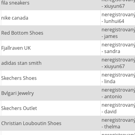
fila sneakers
- xiuyun67
neregistrovan
nike canada
- lunhui64
neregistrovan
Red Bottom Shoes
- james
neregistrovan
Fjallraven UK
- sandra
neregistrovan
adidas stan smith
- xiuyun67
neregistrovan
Skechers Shoes
- linda
neregistrovan
Bvlgari Jewelry
- antonio
neregistrovan
Skechers Outlet
- david
neregistrovan
Christian Louboutin Shoes
- thelma
neregistrovan