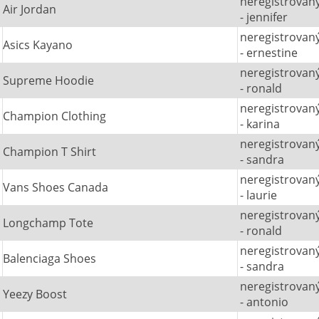
neregistrovan
Air Jordan
- jennifer
neregistrovan
Asics Kayano
- ernestine
neregistrovan
Supreme Hoodie
- ronald
neregistrovan
Champion Clothing
- karina
neregistrovan
Champion T Shirt
- sandra
neregistrovan
Vans Shoes Canada
- laurie
neregistrovan
Longchamp Tote
- ronald
neregistrovan
Balenciaga Shoes
- sandra
neregistrovan
Yeezy Boost
- antonio