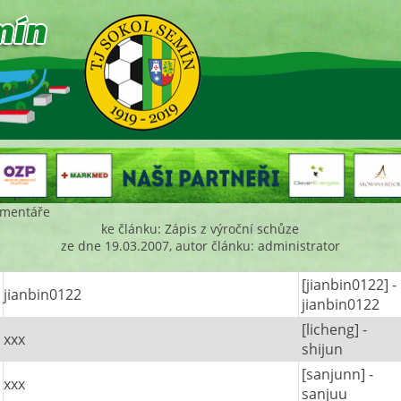
mentáře
ke článku: Zápis z výroční schůze
ze dne 19.03.2007, autor článku: administrator
[jianbin0122] -
jianbin0122
jianbin0122
[licheng] -
xxx
shijun
[sanjunn] -
xxx
sanjuu