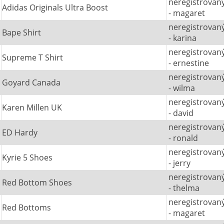
neregistrovan
Adidas Originals Ultra Boost
- magaret
neregistrovan
Bape Shirt
- karina
neregistrovan
Supreme T Shirt
- ernestine
neregistrovan
Goyard Canada
- wilma
neregistrovan
Karen Millen UK
- david
neregistrovan
ED Hardy
- ronald
neregistrovan
Kyrie 5 Shoes
- jerry
neregistrovan
Red Bottom Shoes
- thelma
neregistrovan
Red Bottoms
- magaret