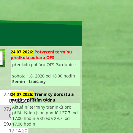
24.07.2026:
Potvrzení termínu
předkola poháru OFS
předkolo poháru OFS Pardubice
sobota 1.8. 2026 od 18,00 hodin
Semín - Libišany
22.01.2016
24.07.2026:
Tréninky dorostu a
mužů v příštím týdnu
07:32:25
Aktuální termíny tréninků pro
27.01.2016
příští týden jsou pondělí 27.7. od
08:10:40
17,00 hodin a středa 29.7. od
09.06.2016
17,00 hodin
17:14:20