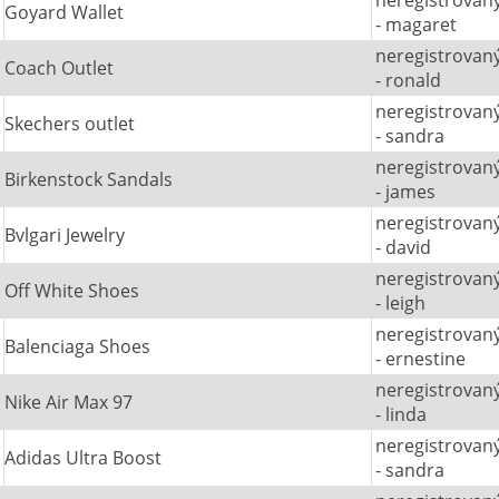
Goyard Wallet
- magaret
neregistrovan
Coach Outlet
- ronald
neregistrovan
Skechers outlet
- sandra
neregistrovan
Birkenstock Sandals
- james
neregistrovan
Bvlgari Jewelry
- david
neregistrovan
Off White Shoes
- leigh
neregistrovan
Balenciaga Shoes
- ernestine
neregistrovan
Nike Air Max 97
- linda
neregistrovan
Adidas Ultra Boost
- sandra