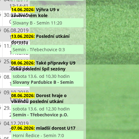
13:14:41
14.06.2026:
Výhra U9 v
ý
30.07.2019
závěrečném kole
03:55:47
Slovany B - Semín 11:20
ý
06.08.2019
13.06.2026:
Poslední utkání
13:45:02
dorostu
ý
11.08.2019
Semín - Třebechovice 0:3
17:02:02
ý
25.09.2019
08.06.2026:
Také přípravky U9
21:50:14
čeká poslední špíl sezóny
sobota 13.6. od 10,30 hodin
ý
08.10.2019
Slovany Pardubice B - Semín
14:42:35
ý
09.10.2019
08.06.2026:
Dorost hraje o
13:56:18
víkendu poslední utkání
ý
29.10.2019
sobota 13.6. od 12,30 hodin
23:31:12
Semín - Třebechovice p.O.
ý
04.12.2019
07.06.2026:
mladší dorost U17
22:31:08
Horní Ředice - Semín 7:0
ý
05.12.2019