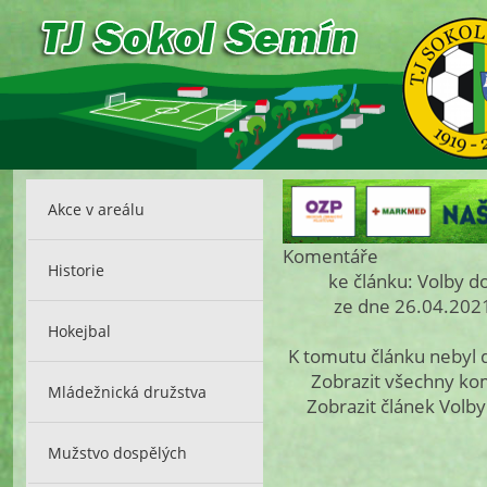
Akce v areálu
Komentáře
Historie
ke článku: Volby d
ze dne 26.04.2021
Hokejbal
K tomutu článku nebyl
Zobrazit všechny k
Mládežnická družstva
Zobrazit článek Volb
Mužstvo dospělých