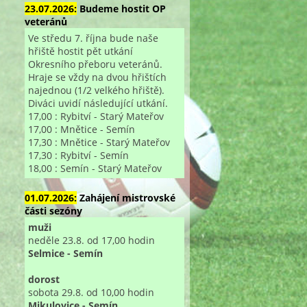
23.07.2026:
Budeme hostit OP
veteránů
Ve středu 7. října bude naše
hřiště hostit pět utkání
Okresního přeboru veteránů.
Hraje se vždy na dvou hřištích
najednou (1/2 velkého hřiště).
Diváci uvidí následující utkání.
17,00 : Rybitví - Starý Mateřov
17,00 : Mnětice - Semín
17,30 : Mnětice - Starý Mateřov
17,30 : Rybitví - Semín
18,00 : Semín - Starý Mateřov
01.07.2026:
Zahájení mistrovské
části sezóny
muži
neděle 23.8. od 17,00 hodin
Selmice - Semín
dorost
sobota 29.8. od 10,00 hodin
Mikulovice - Semín