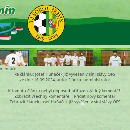
mentáře
ke článku: Josef Huňáček již vyvěšen v síni slávy OFS
ze dne 16.09.2024, autor článku: administrator
K tomutu článku nebyl doposud přiřazen žádný komentář!
Zobrazit všechny komentáře
Přidat nový komentář
Zobrazit článek Josef Huňáček již vyvěšen v síni slávy OFS