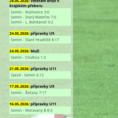
24.05.2026:
Veterání druzí v
krajském přeboru
Semín - Rozhovice 3:0
Semín - Starý Mateřov 7:0
Semín - L. Bohdaneč 0:2
24.05.2026:
přípravky U9
Semín - Staré Hradiště 8:17
24.05.2026:
Muži
Semín - Choltice 1:3
21.05.2026:
přípravky U11
Újezd - Semín 6:12
17.05.2026:
přípravky U9
Semín - Řečany 7:17
16.05.2026:
přípravky U11
Semín - Moravany B 8:3