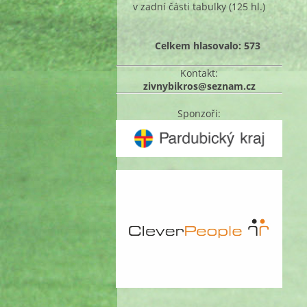
v zadní části tabulky
(125 hl.)
Celkem hlasovalo: 573
Kontakt:
zivnybikros@seznam.cz
Sponzoři: