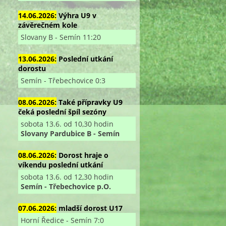
14.06.2026:
Výhra U9 v
závěrečném kole
Slovany B - Semín 11:20
13.06.2026:
Poslední utkání
dorostu
Semín - Třebechovice 0:3
08.06.2026:
Také přípravky U9
čeká poslední špíl sezóny
sobota 13.6. od 10,30 hodin
Slovany Pardubice B - Semín
08.06.2026:
Dorost hraje o
víkendu poslední utkání
sobota 13.6. od 12,30 hodin
Semín - Třebechovice p.O.
07.06.2026:
mladší dorost U17
Horní Ředice - Semín 7:0