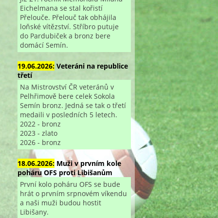
Eichelmana se stal kořistí
Přelouče. Přelouč tak obhájila
loňské vítězství. Stříbro putuje
do Pardubiček a bronz bere
domácí Semín.
19.06.2026:
Veteráni na republice
třetí
Na Mistrovství ČR veteránů v
Pelhřimově bere celek Sokola
Semín bronz. Jedná se tak o třetí
medaili v posledních 5 letech.
2022 - bronz
2023 - zlato
2026 - bronz
18.06.2026:
Muži v prvním kole
poháru OFS proti Libišanům
První kolo poháru OFS se bude
hrát o prvním srpnovém víkendu
a naši muži budou hostit
Libišany.