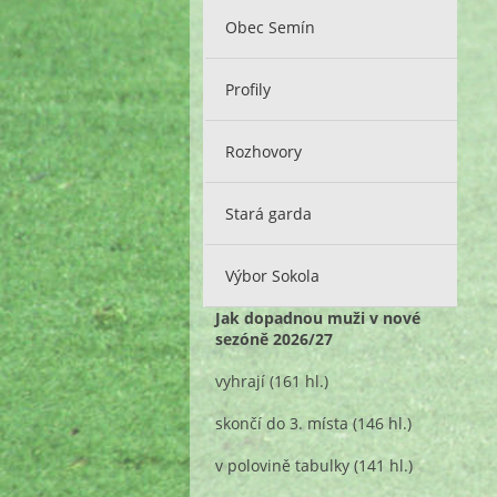
Obec Semín
Profily
Rozhovory
Stará garda
Výbor Sokola
Jak dopadnou muži v nové
sezóně 2026/27
vyhrají
(161 hl.)
skončí do 3. místa
(146 hl.)
v polovině tabulky
(141 hl.)