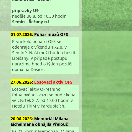
přípravky U9
neděle 30.8. od 10,30 hodin
Semín - Řečany n.L.
01.07.2026:
Pohár mužů OFS
První kolo poháru OFS se
odehraje o víkendu 1.-2.8. v
Semíně. Naši muži budou hostit
Libišany. V případě postupu
narazíme hned o týden později
doma na Dašice.
27.06.2026:
Losovací aktiv OFS
Losovací aktiv Okresního
fotbalového svazu se bude konat
ve čtvrtek 2.7. od 17,00 hodin v
Hotelu TRIM v Pardubicích.
20.06.2026:
Memoriál Milana
Eichelmana obhájila Přelouč
Již 21. ročník Memoriálu Milana