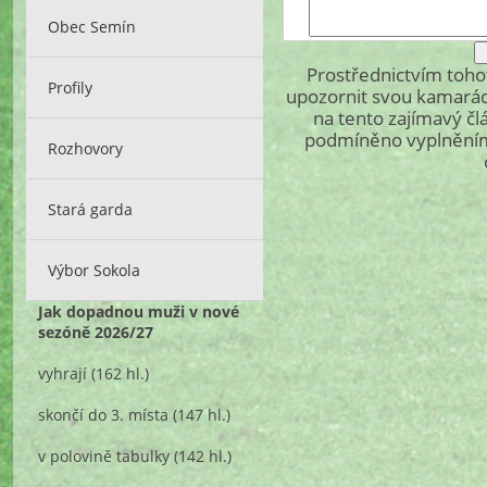
Obec Semín
Prostřednictvím toh
Profily
upozornit svou kamarád
na tento zajímavý čl
podmíněno vyplněním 
Rozhovory
Stará garda
Výbor Sokola
Jak dopadnou muži v nové
sezóně 2026/27
vyhrají
(162 hl.)
skončí do 3. místa
(147 hl.)
v polovině tabulky
(142 hl.)