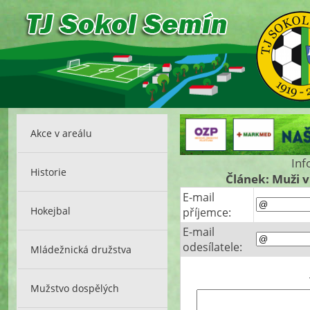
Akce v areálu
Inf
Historie
Článek: Muži 
E-mail
Hokejbal
příjemce:
E-mail
odesílatele:
Mládežnická družstva
Mužstvo dospělých