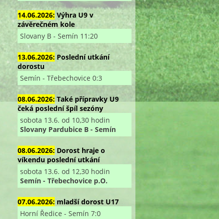
14.06.2026:
Výhra U9 v
závěrečném kole
Slovany B - Semín 11:20
13.06.2026:
Poslední utkání
dorostu
Semín - Třebechovice 0:3
08.06.2026:
Také přípravky U9
čeká poslední špíl sezóny
sobota 13.6. od 10,30 hodin
Slovany Pardubice B - Semín
08.06.2026:
Dorost hraje o
víkendu poslední utkání
sobota 13.6. od 12,30 hodin
Semín - Třebechovice p.O.
07.06.2026:
mladší dorost U17
Horní Ředice - Semín 7:0