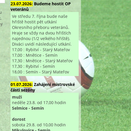
23.07.2026:
Budeme hostit OP
veteránů
u
Ve středu 7. října bude naše
.
hřiště hostit pět utkání
sy
Okresního přeboru veteránů.
Hraje se vždy na dvou hřištích
najednou (1/2 velkého hřiště).
Diváci uvidí následující utkání.
17,00 : Rybitví - Starý Mateřov
17,00 : Mnětice - Semín
17,30 : Mnětice - Starý Mateřov
17,30 : Rybitví - Semín
18,00 : Semín - Starý Mateřov
01.07.2026:
Zahájení mistrovské
části sezóny
muži
neděle 23.8. od 17,00 hodin
Selmice - Semín
dorost
sobota 29.8. od 10,00 hodin
Mikulovice - Semín