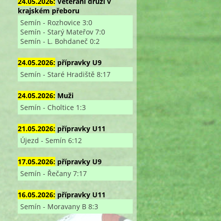
24.05.2026:
Veterání druzí v
krajském přeboru
Semín - Rozhovice 3:0
Semín - Starý Mateřov 7:0
Semín - L. Bohdaneč 0:2
24.05.2026:
přípravky U9
Semín - Staré Hradiště 8:17
24.05.2026:
Muži
Semín - Choltice 1:3
21.05.2026:
přípravky U11
Újezd - Semín 6:12
17.05.2026:
přípravky U9
Semín - Řečany 7:17
16.05.2026:
přípravky U11
Semín - Moravany B 8:3