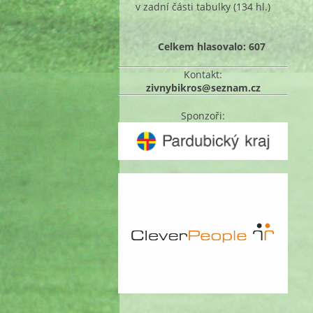
v zadní části tabulky
(134 hl.)
Celkem hlasovalo: 607
Kontakt:
zivnybikros@seznam.cz
Sponzoři: