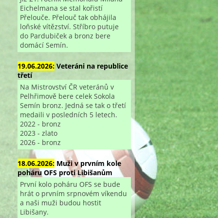
Eichelmana se stal kořistí
Přelouče. Přelouč tak obhájila
loňské vítězství. Stříbro putuje
do Pardubiček a bronz bere
domácí Semín.
19.06.2026:
Veteráni na republice
třetí
Na Mistrovství ČR veteránů v
Pelhřimově bere celek Sokola
Semín bronz. Jedná se tak o třetí
medaili v posledních 5 letech.
2022 - bronz
2023 - zlato
2026 - bronz
18.06.2026:
Muži v prvním kole
poháru OFS proti Libišanům
První kolo poháru OFS se bude
hrát o prvním srpnovém víkendu
a naši muži budou hostit
Libišany.