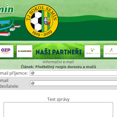
Informační e-mail
Článek: Předběžný rozpis dorostu a mužů
-mail příjemce:
-mail
desílatele:
Text zprávy