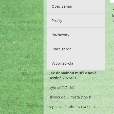
Obec Semín
Profily
O
Rozhovory
Stará garda
Výbor Sokola
Jak dopadnou muži v nové
sezóně 2026/27
vyhrají
(171 hl.)
skončí do 3. místa
(155 hl.)
v polovině tabulky
(147 hl.)