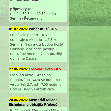
přípravky U9
neděle 30.8. od 10,30 hodin
Semín - Řečany n.L.
01.07.2026:
Pohár mužů OFS
První kolo poháru OFS se
odehraje o víkendu 1.-2.8. v
Semíně. Naši muži budou hostit
Libišany. V případě postupu
narazíme hned o týden později
doma na Dašice.
27.06.2026:
Losovací aktiv OFS
Losovací aktiv Okresního
fotbalového svazu se bude konat
ve čtvrtek 2.7. od 17,00 hodin v
Hotelu TRIM v Pardubicích.
20.06.2026:
Memoriál Milana
Eichelmana obhájila Přelouč
Již 21. ročník Memoriálu Milana