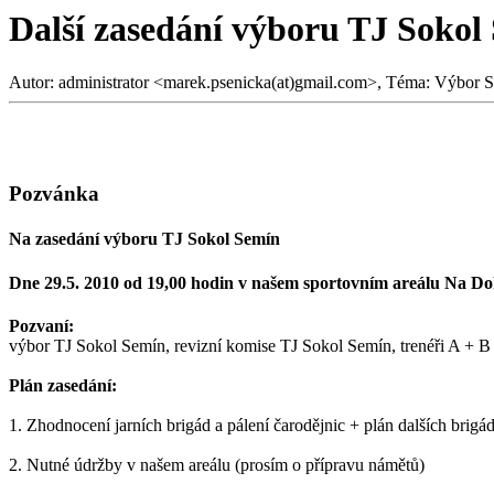
Další zasedání výboru TJ Sokol
Autor: administrator <marek.psenicka(at)gmail.com>, Téma: Výbor S
Pozvánka
Na zasedání výboru TJ Sokol Semín
Dne 29.5. 2010 od 19,00 hodin v našem sportovním areálu Na Do
Pozvaní:
výbor TJ Sokol Semín, revizní komise TJ Sokol Semín, trenéři A + B
Plán zasedání:
1. Zhodnocení jarních brigád a pálení čarodějnic + plán dalších brigá
2. Nutné údržby v našem areálu (prosím o přípravu námětů)