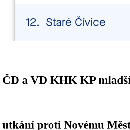
ČD a VD KHK KP mladší
utkání proti Novému Měs