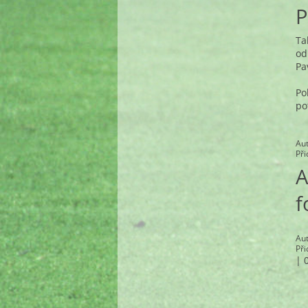
P
Ta
od
Pa
Po
po
Au
Př
A
f
Au
Př
|