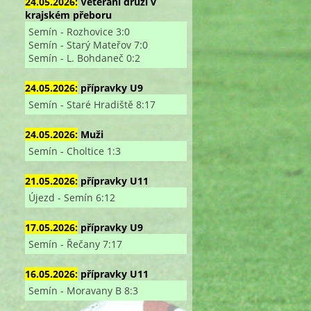
24.05.2026:
Veterání druzí v
krajském přeboru
Semín - Rozhovice 3:0
Semín - Starý Mateřov 7:0
Semín - L. Bohdaneč 0:2
24.05.2026:
přípravky U9
Semín - Staré Hradiště 8:17
24.05.2026:
Muži
Semín - Choltice 1:3
21.05.2026:
přípravky U11
Újezd - Semín 6:12
17.05.2026:
přípravky U9
Semín - Řečany 7:17
16.05.2026:
přípravky U11
Semín - Moravany B 8:3