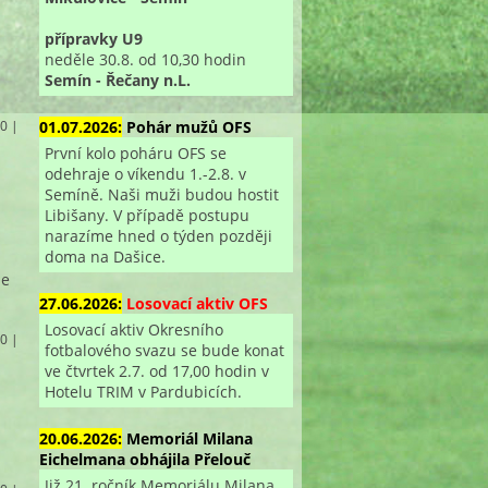
přípravky U9
neděle 30.8. od 10,30 hodin
Semín - Řečany n.L.
01.07.2026:
Pohár mužů OFS
 0 |
První kolo poháru OFS se
odehraje o víkendu 1.-2.8. v
Semíně. Naši muži budou hostit
Libišany. V případě postupu
narazíme hned o týden později
doma na Dašice.
se
27.06.2026:
Losovací aktiv OFS
Losovací aktiv Okresního
 0 |
fotbalového svazu se bude konat
ve čtvrtek 2.7. od 17,00 hodin v
Hotelu TRIM v Pardubicích.
20.06.2026:
Memoriál Milana
Eichelmana obhájila Přelouč
Již 21. ročník Memoriálu Milana