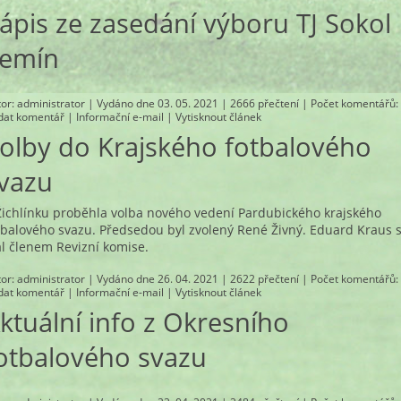
ápis ze zasedání výboru TJ Sokol
emín
tor:
administrator
| Vydáno dne 03. 05. 2021 | 2666 přečtení |
Počet komentářů
:
idat komentář
|
Informační e-mail
|
Vytisknout článek
olby do Krajského fotbalového
vazu
Žichlínku proběhla volba nového vedení Pardubického krajského
tbalového svazu. Předsedou byl zvolený René Živný. Eduard Kraus 
al členem Revizní komise.
tor:
administrator
| Vydáno dne 26. 04. 2021 | 2622 přečtení |
Počet komentářů
:
idat komentář
|
Informační e-mail
|
Vytisknout článek
ktuální info z Okresního
otbalového svazu