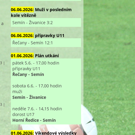
06.06.2026:
Muži v posledním
kole vítězně
Semín - Živanice 3:2
 a
06.06.2026:
přípravky U11
Řečany - Semín 12:1
01.06.2026:
Plán utkání
pátek 5.6. - 17,00 hodin
 3 |
přípravky U11
Řečany - Semín
sobota 6.6. - 17,00 hodin
muži
Semín - Živanice
 3 |
neděle 7.6. - 14,15 hodin
dorost U17
Horní Ředice - Semín
01.06.2026:
Víkendové výsledky