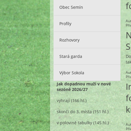
f
Obec Semín
Au
Profily
Př
N
Rozhovory
S
Stará garda
Do
ta
Výbor Sokola
Au
Př
I
Jak dopadnou muži v nové
sezóně 2026/27
f
vyhrají
(166 hl.)
k
skončí do 3. místa
(151 hl.)
v polovině tabulky
(145 hl.)
Au
Př