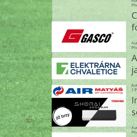
Au
Př
C
f
Au
Př
A
j
Au
|
P
I
s
Au
Př