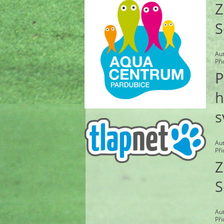
Z
S
Au
Př
P
h
s
Au
Př
Z
S
Au
Př