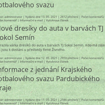
otbalového svazu
tor:
administrator
| Vydáno dne 13. 05. 2021 | 2612 přečtení |
Počet komentářů
:
idat komentář
|
Informační e-mail
|
Vytisknout článek
ové dresíky do auta v barvách TJ
okol Semín
razila várka dresíků do auta v barvách TJ Sokol Semín. Kdo má záj
k jsou k dostání u předsedy René Živného.
tor:
administrator
| Vydáno dne 12. 05. 2021 | 2910 přečtení |
Počet komentářů
:
idat komentář
|
Informační e-mail
|
Vytisknout článek
nformace z jednání Krajského
otbalového svazu Pardubického
raje
tor:
administrator
| Vydáno dne 11. 05. 2021 | 2586 přečtení |
Počet komentářů
:
idat komentář
|
Informační e-mail
|
Vytisknout článek