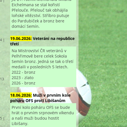
 0 |
Eichelmana se stal kořistí
Přelouče. Přelouč tak obhájila
loňské vítězství. Stříbro putuje
do Pardubiček a bronz bere
domácí Semín.
19.06.2026:
Veteráni na republice
 4 |
třetí
Na Mistrovství ČR veteránů v
Pelhřimově bere celek Sokola
Semín bronz. Jedná se tak o třetí
medaili v posledních 5 letech.
2022 - bronz
2023 - zlato
 13
2026 - bronz
18.06.2026:
Muži v prvním kole
poháru OFS proti Libišanům
První kolo poháru OFS se bude
hrát o prvním srpnovém víkendu
a naši muži budou hostit
 5 |
Libišany.