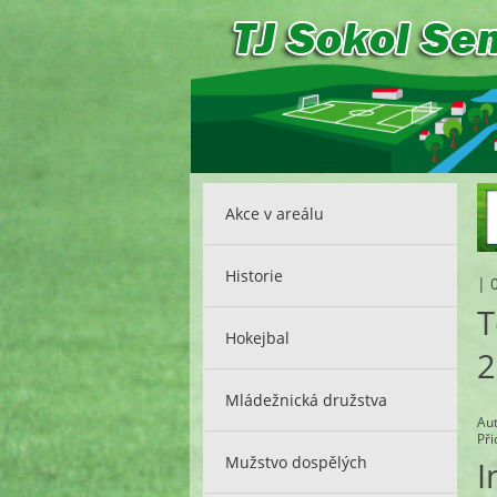
Akce v areálu
Historie
|
T
Hokejbal
2
Mládežnická družstva
Au
Př
Mužstvo dospělých
I