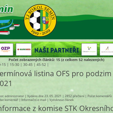
Počet zobrazených článků: 15 (z celkem 52 nalezených)
0-15
|
15-30
|
30-45
|
45-52
|
ermínová listina OFS pro podzim
021
tor:
administrator
| Vydáno dne 23. 05. 2021 | 2852 přečtení |
Počet komentářů
:
idat komentář
|
Informační e-mail
|
Vytisknout článek
nformace z komise STK Okresníh