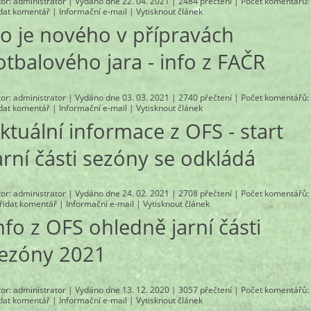
tor:
administrator
| Vydáno dne 22. 04. 2021 | 2484 přečtení |
Počet komentářů
:
idat komentář
|
Informační e-mail
|
Vytisknout článek
o je nového v přípravách
otbalového jara - info z FAČR
tor:
administrator
| Vydáno dne 03. 03. 2021 | 2740 přečtení |
Počet komentářů
:
idat komentář
|
Informační e-mail
|
Vytisknout článek
ktuální informace z OFS - start
arní části sezóny se odkládá
tor:
administrator
| Vydáno dne 24. 02. 2021 | 2708 přečtení |
Počet komentářů
:
řidat komentář
|
Informační e-mail
|
Vytisknout článek
nfo z OFS ohledně jarní části
ezóny 2021
tor:
administrator
| Vydáno dne 13. 12. 2020 | 3057 přečtení |
Počet komentářů
:
idat komentář
|
Informační e-mail
|
Vytisknout článek