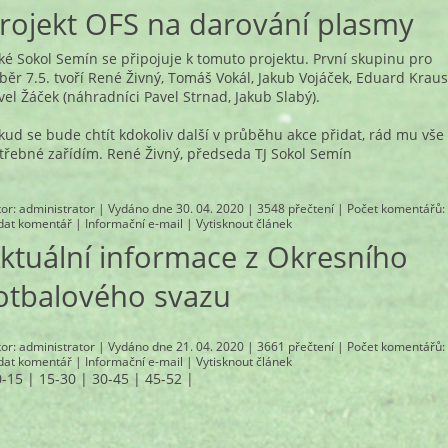
rojekt OFS na darování plasmy
ké Sokol Semín se připojuje k tomuto projektu. První skupinu pro
běr 7.5. tvoří René Živný, Tomáš Vokál, Jakub Vojáček, Eduard Kraus
vel Žáček (náhradníci Pavel Strnad, Jakub Slabý).
kud se bude chtít kdokoliv další v průběhu akce přidat, rád mu vše
třebné zařídím. René Živný, předseda TJ Sokol Semín
tor:
administrator
| Vydáno dne 30. 04. 2020 | 3548 přečtení |
Počet komentářů
:
idat komentář
|
Informační e-mail
|
Vytisknout článek
ktuální informace z Okresního
otbalového svazu
tor:
administrator
| Vydáno dne 21. 04. 2020 | 3661 přečtení |
Počet komentářů
:
idat komentář
|
Informační e-mail
|
Vytisknout článek
0-15
|
15-30
|
30-45
|
45-52
|