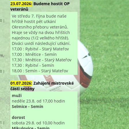
23.07.2026:
Budeme hostit OP
veteránů
Ve středu 7. října bude naše
 0 |
hřiště hostit pět utkání
Okresního přeboru veteránů.
Hraje se vždy na dvou hřištích
najednou (1/2 velkého hřiště).
Diváci uvidí následující utkání.
17,00 : Rybitví - Starý Mateřov
17,00 : Mnětice - Semín
em,
17,30 : Mnětice - Starý Mateřov
17,30 : Rybitví - Semín
18,00 : Semín - Starý Mateřov
 0 |
01.07.2026:
Zahájení mistrovské
části sezóny
muži
neděle 23.8. od 17,00 hodin
Selmice - Semín
dorost
sobota 29.8. od 10,00 hodin
 1 |
Mikulovice - Semín