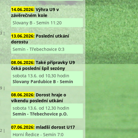
14.06.2026:
Výhra U9 v
závěrečném kole
Slovany B - Semín 11:20
 3 |
13.06.2026:
Poslední utkání
dorostu
Semín - Třebechovice 0:3
08.06.2026:
Také přípravky U9
čeká poslední špíl sezóny
sobota 13.6. od 10,30 hodin
Slovany Pardubice B - Semín
 9 |
08.06.2026:
Dorost hraje o
J
víkendu poslední utkání
sobota 13.6. od 12,30 hodin
Semín - Třebechovice p.O.
07.06.2026:
mladší dorost U17
 2 |
Horní Ředice - Semín 7:0