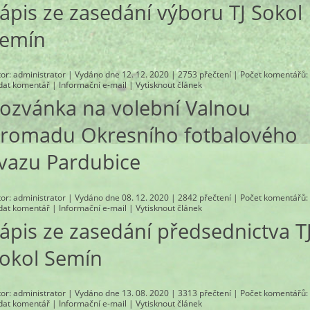
ápis ze zasedání výboru TJ Sokol
emín
tor:
administrator
| Vydáno dne 12. 12. 2020 | 2753 přečtení |
Počet komentářů
:
idat komentář
|
Informační e-mail
|
Vytisknout článek
ozvánka na volební Valnou
romadu Okresního fotbalového
vazu Pardubice
tor:
administrator
| Vydáno dne 08. 12. 2020 | 2842 přečtení |
Počet komentářů
:
idat komentář
|
Informační e-mail
|
Vytisknout článek
ápis ze zasedání předsednictva T
okol Semín
tor:
administrator
| Vydáno dne 13. 08. 2020 | 3313 přečtení |
Počet komentářů
:
idat komentář
|
Informační e-mail
|
Vytisknout článek