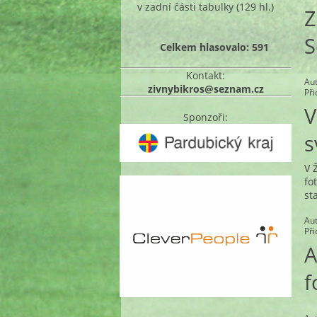
v zadní části tabulky
(129 hl.)
Z
S
Celkem hlasovalo: 591
Kontakt:
Au
zivnybikros@seznam.cz
Př
V
Sponzoři:
s
V 
fo
st
Au
Př
A
f