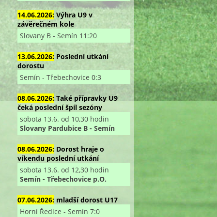
14.06.2026:
Výhra U9 v
závěrečném kole
Slovany B - Semín 11:20
13.06.2026:
Poslední utkání
dorostu
Semín - Třebechovice 0:3
08.06.2026:
Také přípravky U9
čeká poslední špíl sezóny
sobota 13.6. od 10,30 hodin
Slovany Pardubice B - Semín
08.06.2026:
Dorost hraje o
víkendu poslední utkání
sobota 13.6. od 12,30 hodin
Semín - Třebechovice p.O.
07.06.2026:
mladší dorost U17
Horní Ředice - Semín 7:0