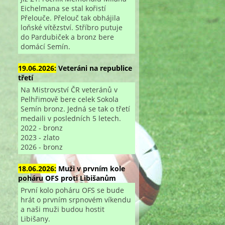
Eichelmana se stal kořistí
Přelouče. Přelouč tak obhájila
loňské vítězství. Stříbro putuje
do Pardubiček a bronz bere
domácí Semín.
19.06.2026:
Veteráni na republice
třetí
Na Mistrovství ČR veteránů v
Pelhřimově bere celek Sokola
Semín bronz. Jedná se tak o třetí
medaili v posledních 5 letech.
2022 - bronz
2023 - zlato
2026 - bronz
18.06.2026:
Muži v prvním kole
poháru OFS proti Libišanům
První kolo poháru OFS se bude
hrát o prvním srpnovém víkendu
a naši muži budou hostit
Libišany.