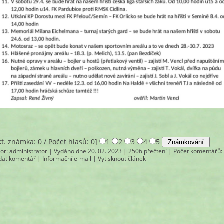
kt. známka: 0 / Počet hlasů: 0]
1
2
3
4
5
tor:
administrator
| Vydáno dne 20. 02. 2023 | 2506 přečtení |
Počet komentářů
:
idat komentář
|
Informační e-mail
|
Vytisknout článek