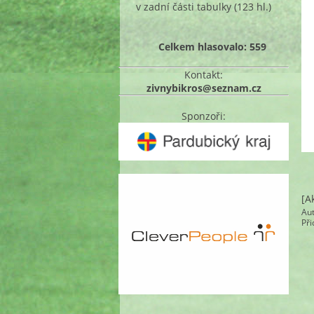
v zadní části tabulky
(123 hl.)
Celkem hlasovalo: 559
Kontakt:
zivnybikros@seznam.cz
Sponzoři:
[A
Au
Př