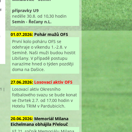
přípravky U9
neděle 30.8. od 10,30 hodin
Semín - Řečany n.L.
01.07.2026:
Pohár mužů OFS
První kolo poháru OFS se
odehraje o víkendu 1.-2.8. v
Semíně. Naši muži budou hostit
Libišany. V případě postupu
narazíme hned o týden později
doma na Dašice.
27.06.2026:
Losovací aktiv OFS
Losovací aktiv Okresního
 1 |
fotbalového svazu se bude konat
ve čtvrtek 2.7. od 17,00 hodin v
Hotelu TRIM v Pardubicích.
20.06.2026:
Memoriál Milana
Eichelmana obhájila Přelouč
Již 21. ročník Memoriálu Milana