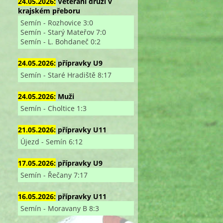
24.05.2026:
Veterání druzí v
krajském přeboru
Semín - Rozhovice 3:0
Semín - Starý Mateřov 7:0
Semín - L. Bohdaneč 0:2
24.05.2026:
přípravky U9
Semín - Staré Hradiště 8:17
24.05.2026:
Muži
Semín - Choltice 1:3
21.05.2026:
přípravky U11
Újezd - Semín 6:12
17.05.2026:
přípravky U9
Semín - Řečany 7:17
16.05.2026:
přípravky U11
Semín - Moravany B 8:3