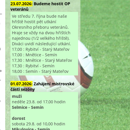
23.07.2026:
Budeme hostit OP
veteránů
Ve středu 7. října bude naše
hřiště hostit pět utkání
Okresního přeboru veteránů.
Hraje se vždy na dvou hřištích
najednou (1/2 velkého hřiště).
Diváci uvidí následující utkání.
17,00 : Rybitví - Starý Mateřov
17,00 : Mnětice - Semín
17,30 : Mnětice - Starý Mateřov
17,30 : Rybitví - Semín
18,00 : Semín - Starý Mateřov
01.07.2026:
Zahájení mistrovské
části sezóny
muži
neděle 23.8. od 17,00 hodin
Selmice - Semín
dorost
sobota 29.8. od 10,00 hodin
Mikulovice - Semín