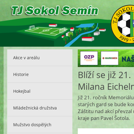
Akce v areálu
Blíží se již 2
Historie
Milana Eiche
Hokejbal
Již 21. ročník Memoriál
starých gard se bude ko
Mládežnická družstva
Záštitu nad akcí převz
kraje pan Pavel Šotola.
Mužstvo dospělých