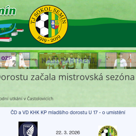
orostu začala mistrovská sezóna
odní utkání v Častolovicích