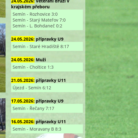
24.05.2026:
Veterání druzí v
krajském přeboru
Semín - Rozhovice 3:0
Semín - Starý Mateřov 7:0
Semín - L. Bohdaneč 0:2
24.05.2026:
přípravky U9
Semín - Staré Hradiště 8:17
24.05.2026:
Muži
Semín - Choltice 1:3
21.05.2026:
přípravky U11
Újezd - Semín 6:12
17.05.2026:
přípravky U9
Semín - Řečany 7:17
16.05.2026:
přípravky U11
Semín - Moravany B 8:3