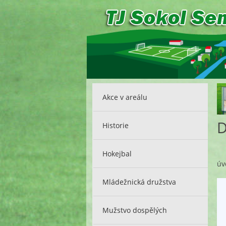
Akce v areálu
D
Historie
Hokejbal
úv
Mládežnická družstva
Mužstvo dospělých