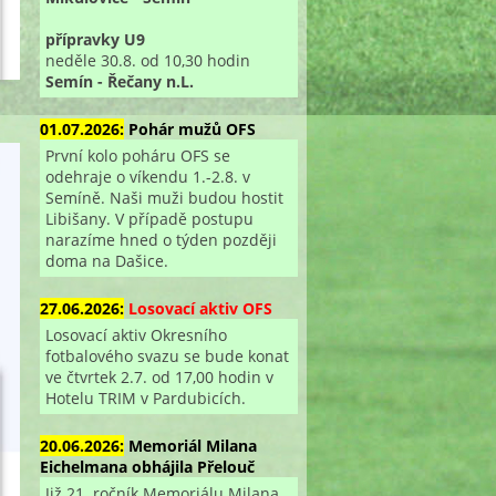
přípravky U9
neděle 30.8. od 10,30 hodin
Semín - Řečany n.L.
01.07.2026:
Pohár mužů OFS
První kolo poháru OFS se
odehraje o víkendu 1.-2.8. v
Semíně. Naši muži budou hostit
Libišany. V případě postupu
narazíme hned o týden později
doma na Dašice.
27.06.2026:
Losovací aktiv OFS
Losovací aktiv Okresního
fotbalového svazu se bude konat
ve čtvrtek 2.7. od 17,00 hodin v
Hotelu TRIM v Pardubicích.
20.06.2026:
Memoriál Milana
Eichelmana obhájila Přelouč
Již 21. ročník Memoriálu Milana