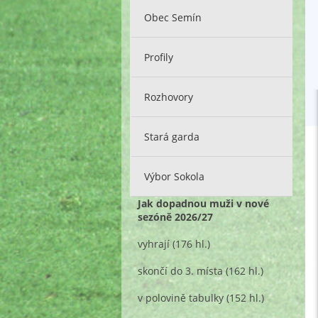
Obec Semín
Profily
Rozhovory
Stará garda
Výbor Sokola
Jak dopadnou muži v nové
sezóně 2026/27
vyhrají
(176 hl.)
skončí do 3. místa
(162 hl.)
v polovině tabulky
(152 hl.)