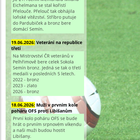
Eichelmana se stal kořistí
Přelouče. Přelouč tak obhájila
loňské vítězství. Stříbro putuje
do Pardubiček a bronz bere
domácí Semín.
19.06.2026:
Veteráni na republice
třetí
Na Mistrovství ČR veteránů v
Pelhřimově bere celek Sokola
Semín bronz. Jedná se tak o třetí
medaili v posledních 5 letech.
2022 - bronz
2023 - zlato
2026 - bronz
18.06.2026:
Muži v prvním kole
poháru OFS proti Libišanům
První kolo poháru OFS se bude
hrát o prvním srpnovém víkendu
a naši muži budou hostit
Libišany.