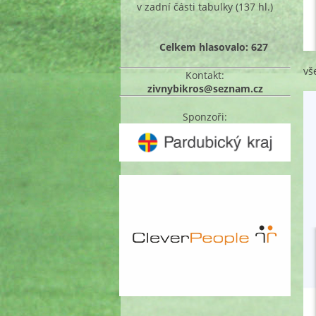
v zadní části tabulky
(137 hl.)
Celkem hlasovalo: 627
vš
Kontakt:
zivnybikros@seznam.cz
Sponzoři: