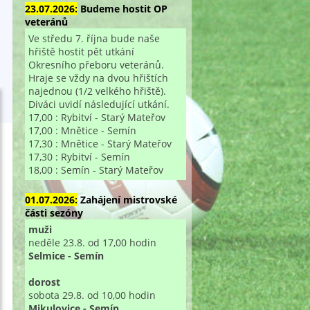
23.07.2026:
Budeme hostit OP
veteránů
Ve středu 7. října bude naše
hřiště hostit pět utkání
Okresního přeboru veteránů.
Hraje se vždy na dvou hřištích
najednou (1/2 velkého hřiště).
Diváci uvidí následující utkání.
17,00 : Rybitví - Starý Mateřov
17,00 : Mnětice - Semín
17,30 : Mnětice - Starý Mateřov
17,30 : Rybitví - Semín
18,00 : Semín - Starý Mateřov
01.07.2026:
Zahájení mistrovské
části sezóny
muži
neděle 23.8. od 17,00 hodin
Selmice - Semín
dorost
sobota 29.8. od 10,00 hodin
Mikulovice - Semín