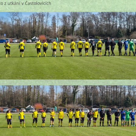
to z utkání v Častolovicích