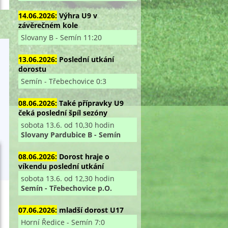
14.06.2026:
Výhra U9 v
závěrečném kole
Slovany B - Semín 11:20
13.06.2026:
Poslední utkání
dorostu
Semín - Třebechovice 0:3
08.06.2026:
Také přípravky U9
čeká poslední špíl sezóny
sobota 13.6. od 10,30 hodin
Slovany Pardubice B - Semín
08.06.2026:
Dorost hraje o
víkendu poslední utkání
sobota 13.6. od 12,30 hodin
Semín - Třebechovice p.O.
07.06.2026:
mladší dorost U17
Horní Ředice - Semín 7:0