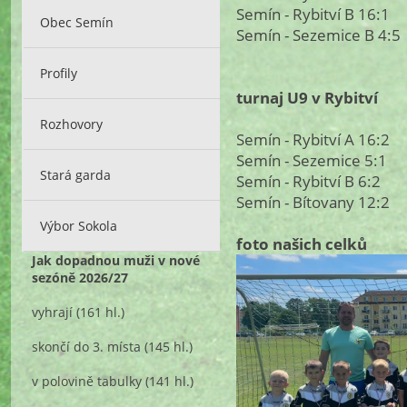
Semín - Rybitví B 16:1
Obec Semín
Semín - Sezemice B 4:5
Profily
turnaj U9 v Rybitví
Rozhovory
Semín - Rybitví A 16:2
Semín - Sezemice 5:1
Stará garda
Semín - Rybitví B 6:2
Semín - Bítovany 12:2
Výbor Sokola
foto našich celků
Jak dopadnou muži v nové
sezóně 2026/27
vyhrají
(161 hl.)
skončí do 3. místa
(145 hl.)
v polovině tabulky
(141 hl.)