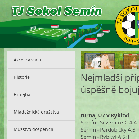
Akce v areálu
Nejmladší pří
Historie
úspěšně bojuj
Hokejbal
Mládežnická družstva
turnaj U7 v Rybitví
Semín - Sezemice C 4:4
Semín - Pardubičky 4:3
Mužstvo dospělých
Semín - Rybitví A 5:1