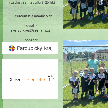
v zadní části tabulky
(125 hl.)
Celkem hlasovalo: 572
Kontakt:
zivnybikros@seznam.cz
Sponzoři: