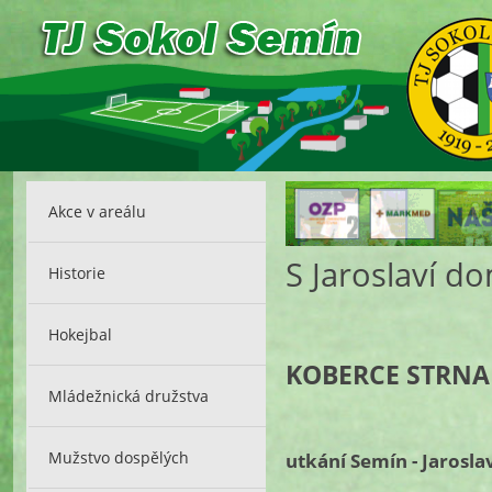
Akce v areálu
S Jaroslaví d
Historie
Hokejbal
KOBERCE STRNAD 
Mládežnická družstva
Mužstvo dospělých
utkání Semín - Jarosla