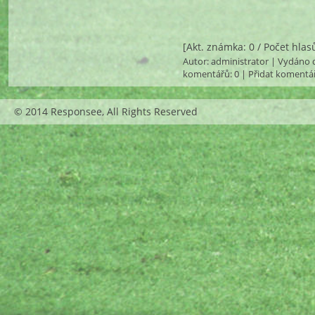
[Akt. známka: 0 / Počet hlas
Autor:
administrator
| Vydáno d
komentářů
: 0 |
Přidat komentá
© 2014 Responsee, All Rights Reserved